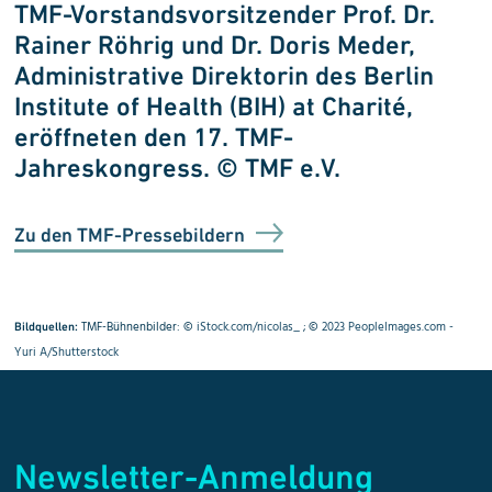
e
TMF-Vorstandsvorsitzender Prof. Dr.
D
Rainer Röhrig und Dr. Doris Meder,
d
Administrative Direktorin des Berlin
V
Institute of Health (BIH) at Charité,
F
eröffneten den 17. TMF-
Jahreskongress. © TMF e.V.
Zu den TMF-Pressebildern
TMF-Bühnenbilder: ©
iStock.com/nicolas_
; ©
2023 PeopleImages.com -
Bildquellen:
Yuri A/Shutterstock
Newsletter-Anmeldung