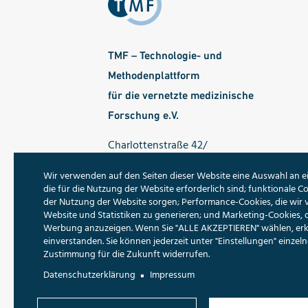
TMF – Technologie- und
Methodenplattform
für die vernetzte medizinische
Forschung e.V.
Charlottenstraße 42/
Ecke Dorotheenstraße
Wir verwenden auf den Seiten dieser Website eine Auswahl an e
10117 Berlin
die für die Nutzung der Website erforderlich sind; funktionale Co
der Nutzung der Website sorgen; Performance-Cookies, die wir
Tel.: 030 - 22 00 24 70
Website und Statistiken zu generieren; und Marketing-Cookies, 
Werbung anzuzeigen. Wenn Sie "ALLE AKZEPTIEREN" wählen, erklä
Fax: 030 - 22 00 24 799
einverstanden. Sie können jederzeit unter "Einstellungen" einze
E-Mail:
info@tmf-ev.de
Zustimmung für die Zukunft widerrufen.
Datenschutzerklärung
Impressum
Folgen Sie uns: