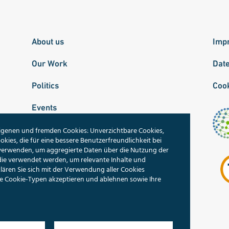
About us
Imp
Our Work
Dat
Politics
Cook
Events
Publications
igenen und fremden Cookies: Unverzichtbare Cookies,
okies, die für eine bessere Benutzerfreundlichkeit bei
 verwenden, um aggregierte Daten über die Nutzung der
Our Topics
die verwendet werden, um relevante Inhalte und
ren Sie sich mit der Verwendung aller Cookies
Search
lne Cookie-Typen akzeptieren und ablehnen sowie Ihre