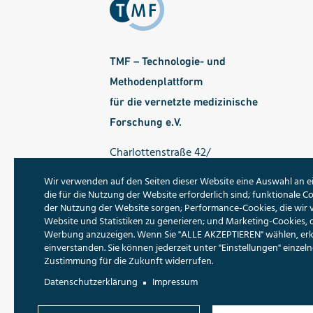
TMF – Technologie- und
Methodenplattform
für die vernetzte medizinische
Forschung e.V.
Charlottenstraße 42/
Ecke Dorotheenstraße
Wir verwenden auf den Seiten dieser Website eine Auswahl an e
10117 Berlin
die für die Nutzung der Website erforderlich sind; funktionale Co
der Nutzung der Website sorgen; Performance-Cookies, die wir
Tel.: 030 - 22 00 24 70
Website und Statistiken zu generieren; und Marketing-Cookies, 
Werbung anzuzeigen. Wenn Sie "ALLE AKZEPTIEREN" wählen, erklä
Fax: 030 - 22 00 24 799
einverstanden. Sie können jederzeit unter "Einstellungen" einze
E-Mail:
info@tmf-ev.de
Zustimmung für die Zukunft widerrufen.
Datenschutzerklärung
Impressum
Folgen Sie uns: