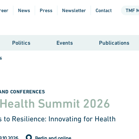
reer
News
Press
Newsletter
Contact
TMF 
Politics
Events
Publications
26
AND CONFERENCES
 Health Summit 2026
 to Resilience: Innovating for Health
3.10.2026
Berlin and online