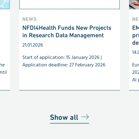
NEWS
N
NFDI4Health Funds New Projects
EM
in Research Data Management
pr
de
21.01.2026
14.
Start of application: 15 January 2026 |
the
Application deadline: 27 February 2026
Eur
ntil
202
AI 
Show all