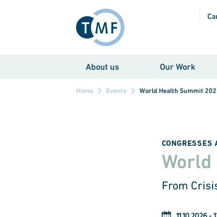
Skip to main content
Ca
About us
Our Work
Home
Events
World Health Summit 20
CONGRESSES 
World
From Crisis
11.10.2026
-
1