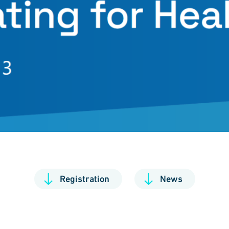
Registration
News