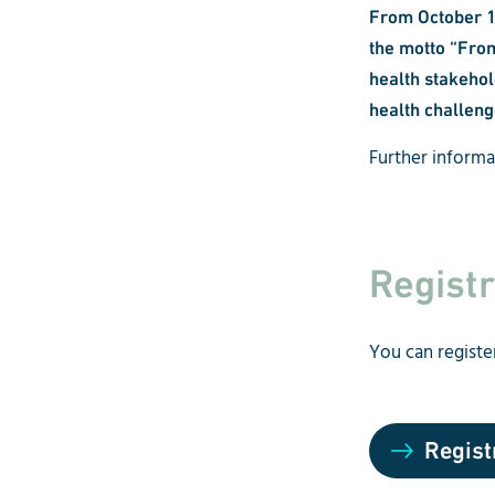
From October 11
the motto “From
health stakehol
health challeng
Further inform
Registr
You can registe
Regist