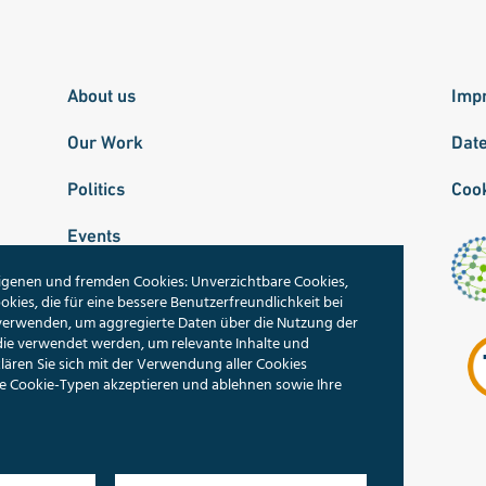
About us
Imp
Our Work
Dat
Politics
Cook
Events
igenen und fremden Cookies: Unverzichtbare Cookies,
Publications
okies, die für eine bessere Benutzerfreundlichkeit bei
 verwenden, um aggregierte Daten über die Nutzung der
Our Topics
die verwendet werden, um relevante Inhalte und
ren Sie sich mit der Verwendung aller Cookies
Search
lne Cookie-Typen akzeptieren und ablehnen sowie Ihre