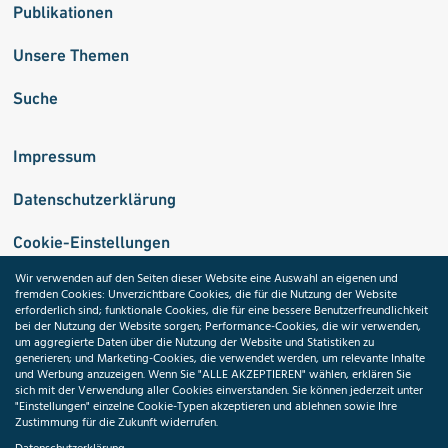
Publikationen
Unsere Themen
Suche
Impressum
Datenschutzerklärung
Cookie-Einstellungen
Wir verwenden auf den Seiten dieser Website eine Auswahl an eigenen und
fremden Cookies: Unverzichtbare Cookies, die für die Nutzung der Website
Medizininformatik-Initiative
erforderlich sind; funktionale Cookies, die für eine bessere Benutzerfreundlichkeit
bei der Nutzung der Website sorgen; Performance-Cookies, die wir verwenden,
um aggregierte Daten über die Nutzung der Website und Statistiken zu
generieren; und Marketing-Cookies, die verwendet werden, um relevante Inhalte
und Werbung anzuzeigen. Wenn Sie "ALLE AKZEPTIEREN" wählen, erklären Sie
ToolPool Gesundheitsforschung
sich mit der Verwendung aller Cookies einverstanden. Sie können jederzeit unter
"Einstellungen" einzelne Cookie-Typen akzeptieren und ablehnen sowie Ihre
Zustimmung für die Zukunft widerrufen.