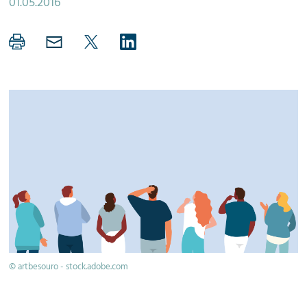
01.05.2016
© artbesouro - stock.adobe.com