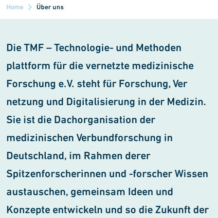
Home
Über uns
Die TMF – Technologie- und Metho
den
plattform für die ver
netzte medi
zi
nische
Forschung e.V. steht für For
schung, Ver
netzung und Digi
tali
sie
rung in der Medizin.
Sie ist die Dach
organisation der
medizinischen Ver
bundforschung in
Deutschland, im Rahmen derer
Spitzenforscherinnen und -forscher Wissen
austauschen, gemeinsam Ideen und
Konzepte ent
wickeln und so die Zukunft der