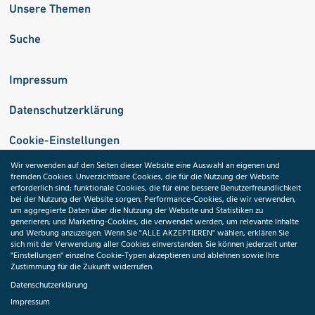
Unsere Themen
Suche
Impressum
Datenschutzerklärung
Cookie-Einstellungen
Wir verwenden auf den Seiten dieser Website eine Auswahl an eigenen und
fremden Cookies: Unverzichtbare Cookies, die für die Nutzung der Website
Medizininformatik-Initiative
erforderlich sind; funktionale Cookies, die für eine bessere Benutzerfreundlichkeit
bei der Nutzung der Website sorgen; Performance-Cookies, die wir verwenden,
um aggregierte Daten über die Nutzung der Website und Statistiken zu
generieren; und Marketing-Cookies, die verwendet werden, um relevante Inhalte
und Werbung anzuzeigen. Wenn Sie "ALLE AKZEPTIEREN" wählen, erklären Sie
ToolPool Gesundheitsforschung
sich mit der Verwendung aller Cookies einverstanden. Sie können jederzeit unter
"Einstellungen" einzelne Cookie-Typen akzeptieren und ablehnen sowie Ihre
Zustimmung für die Zukunft widerrufen.
Datenschutzerklärung
Impressum
Folgen Sie uns: