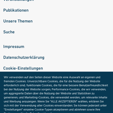
Publikationen
Unsere Themen
Suche
Impressum
Datenschutzerklärung
Cookie-Einstellungen
Wir verwenden auf den Seiten dieser Website eine Auswahl an eigenen und
fremden Cookies: Unverzichtbare Cookies, die für die Nutzung der Website
Medizininformatik-Initiative
erforderlich sind; funktionale Cookies, die für eine bessere Benutzerfreundlichkeit
bei der Nutzung der Website sorgen; Performance-Cookies, die wir verwenden,
um aggregierte Daten über die Nutzung der Website und Statistiken zu
generieren; und Marketing-Cookies, die verwendet werden, um relevante Inhalte
und Werbung anzuzeigen. Wenn Sie "ALLE AKZEPTIEREN" wählen, erklären Sie
ToolPool Gesundheitsforschung
sich mit der Verwendung aller Cookies einverstanden. Sie können jederzeit unter
"Einstellungen" einzelne Cookie-Typen akzeptieren und ablehnen sowie Ihre