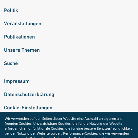
Politik
Veranstaltungen
Publikationen
Unsere Themen
Suche
Impressum
Datenschutzerklärung
Cookie-Einstellungen
Wir verwenden auf den Seiten dieser Website eine Auswahl an eigenen und
fremden Cookies: Unverzichtbare Cookies, die für die Nutzung der Website
Medizininformatik-Initiative
erforderlich sind; funktionale Cookies, die für eine bessere Benutzerfreundlichkeit
bei der Nutzung der Website sorgen; Performance-Cookies, die wir verwenden,