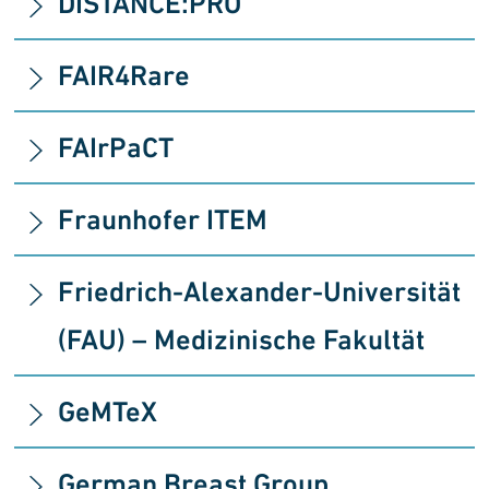
DISTANCE:PRO
FAIR4Rare
FAIrPaCT
Fraunhofer ITEM
Friedrich-Alexander-Universität
(FAU)
– Medizinische Fakultät
GeMTeX
German Breast Group