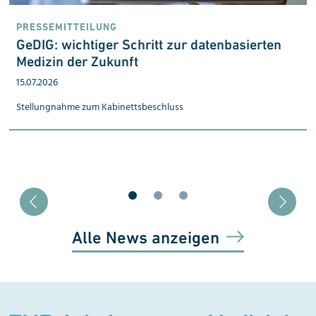
PRESSEMITTEILUNG
:
GeDIG: wichtiger Schritt zur datenbasierten
n
Medizin der Zukunft
15.07.2026
Stellungnahme zum Kabinetts­beschluss
Blätter zu Slide 1
Blätter zu Slide 2
Blätter zu Slide 3
Alle News anzeigen