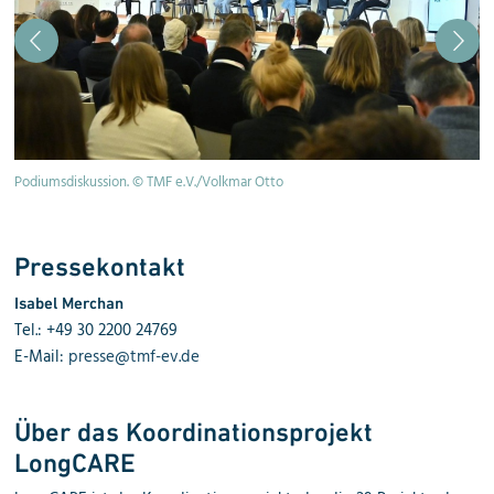
Podiumsdiskussion. © TMF e.V./Volkmar Otto
V.
Un
Pressekontakt
Isabel Merchan
Tel.: +49 30 2200 24769
E-Mail:
presse@tmf-ev.de
Über das Koordinationsprojekt
LongCARE