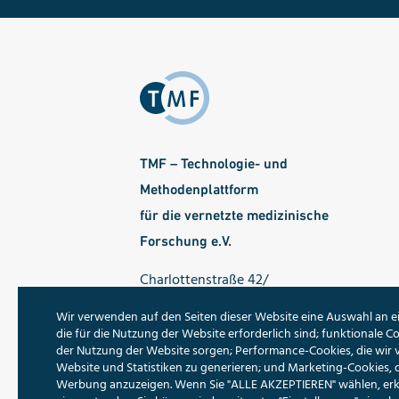
TMF – Technologie- und
Methodenplattform
für die vernetzte medizinische
Forschung e.V.
Charlottenstraße 42/
Ecke Dorotheenstraße
Wir verwenden auf den Seiten dieser Website eine Auswahl an e
10117 Berlin
die für die Nutzung der Website erforderlich sind; funktionale Co
der Nutzung der Website sorgen; Performance-Cookies, die wir
Tel.: 030 - 22 00 24 70
Website und Statistiken zu generieren; und Marketing-Cookies, 
Werbung anzuzeigen. Wenn Sie "ALLE AKZEPTIEREN" wählen, erklä
Fax: 030 - 22 00 24 799