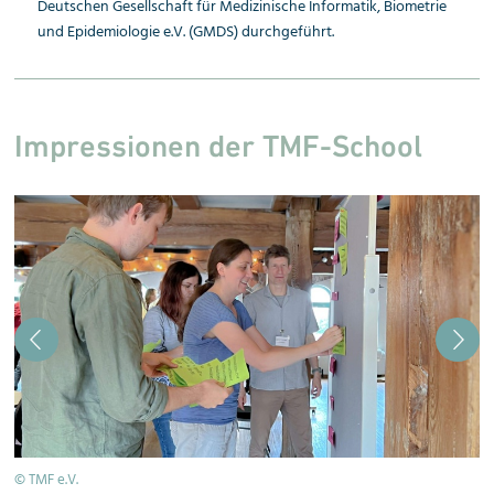
Deutschen Gesellschaft für Medi­zinische Informatik, Biometrie
und Epidemiologie e.V. (GMDS) durchgeführt.
Impressionen der TMF-School
F
© TMF e.V.
© 