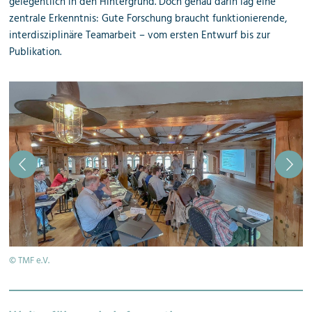
gelegentlich in den Hintergrund. Doch genau darin lag eine
zentrale Erkenntnis: Gute Forschung braucht funktionierende,
interdisziplinäre Teamarbeit – vom ersten Entwurf bis zur
Publikation.
© TMF e.V.
© 