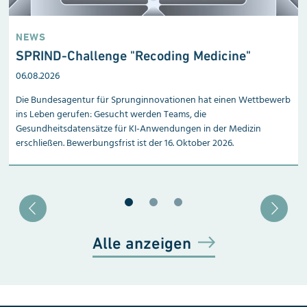
NEWS
:
SPRIND-Challenge "Recoding Medicine"
n
06.08.2026
Die Bundesagentur für Sprunginnovationen hat einen Wettbewerb
ins Leben gerufen: Gesucht werden Teams, die
Gesundheitsdatensätze für KI-Anwendungen in der Medizin
erschließen. Bewerbungsfrist ist der 16. Oktober 2026.
Blätter zu Slide 1
Blätter zu Slide 2
Blätter zu Slide 3
Alle anzeigen