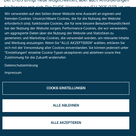
Der EHDS bringt neue Möglichkeiten, aber auch Anforderungen
für Register mit sich. Die EHDS-Verordnung (EU 2025/327) ist am
Wir verwenden auf den Seiten dieser Website eine Auswahl an eigenen und
25. März 2025 in Kraft getreten. Bis 2029 müssen die nationalen
fremden Cookies: Unverzichtbare Cookies, die für die Nutzung der Website
Datenzugangsstellen in den Mitgliedsstaaten betriebsbereit
erforderlich sind; funktionale Cookies, die für eine bessere Benutzerfreundlichkeit
bei der Nutzung der Website sorgen; Performance-Cookies, die wir verwenden,
sein. Details des EHDS werden derzeit im Rahmen europäischer
um aggregierte Daten über die Nutzung der Website und Statistiken zu
Projekte (u. a. der Joint Action TEHDAS2) ausgearbeitet. Doch
generieren; und Marketing-Cookies, die verwendet werden, um relevante Inhalte
und Werbung anzuzeigen. Wenn Sie "ALLE AKZEPTIEREN" wählen, erklären Sie
welche regulatorischen Verpflichtungen bestehen, und wie
sich mit der Verwendung aller Cookies einverstanden. Sie können jederzeit unter
können Register ihre Daten auf europäischer Ebene optimal
"Einstellungen" einzelne Cookie-Typen akzeptieren und ablehnen sowie Ihre
Zustimmung für die Zukunft widerrufen.
nutzen? Die Session gab einen Überblick über laufende
nationale und europäische Abstimmungsprozesse.
Die
Datenschutzerklärung
Diskutierenden lobten die Vision des EHDS, wiesen jedoch auf
Impressum
die Heterogenität der Register hin. Sie forderten eine bessere
Berücksichtigung der Perspektive der Datenverantwortlichen.
COOKIE-EINSTELLUNGEN
ALLE ABLEHNEN
ALLE AKZEPTIEREN