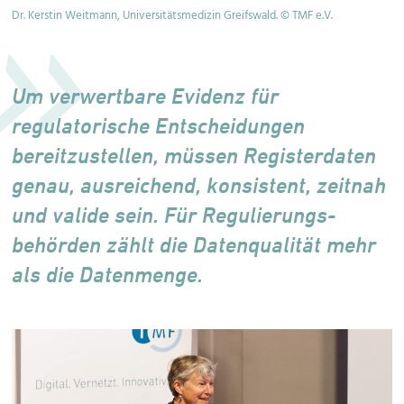
.
Dr. Kerstin Weitmann, Universitätsmedizin Greifswald. © TMF e.V.
Pr
TM
Um verwertbare Evidenz für
regulatorische Entscheidungen
bereitzustellen, müssen Regis­terdaten
genau, ausreichend, konsistent, zeitnah
und valide sein. Für Regulierungs­
behörden zählt die Datenqualität mehr
als die Datenmenge.