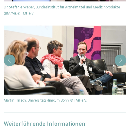
Dr. Stefanie Weber, Bundesinstitut für Arzneimittel und Medizinprodukte
Pr
(BfArM). © TMF e.V.
e.
Martin Trillsch, Universitätsklinikum Bonn. © TMF e.V.
Pr
Weiterführende Informationen