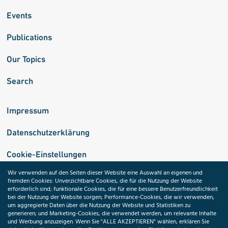
Events
Publications
Our Topics
Search
Impressum
Datenschutzerklärung
Cookie-Einstellungen
Wir verwenden auf den Seiten dieser Website eine Auswahl an eigenen und
fremden Cookies: Unverzichtbare Cookies, die für die Nutzung der Website
Medizininformatik-Initiative
erforderlich sind; funktionale Cookies, die für eine bessere Benutzerfreundlichkeit
bei der Nutzung der Website sorgen; Performance-Cookies, die wir verwenden,
um aggregierte Daten über die Nutzung der Website und Statistiken zu
generieren; und Marketing-Cookies, die verwendet werden, um relevante Inhalte
und Werbung anzuzeigen. Wenn Sie "ALLE AKZEPTIEREN" wählen, erklären Sie