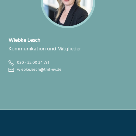
Wiebke Lesch
Kommunikation und Mitglieder
030 - 22 00 24 731
wiebke.lesch@tmf-ev.de