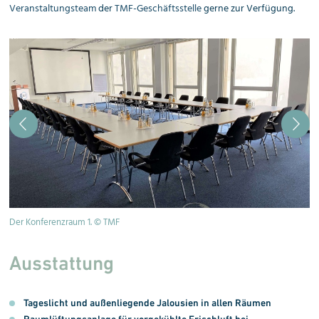
Veranstaltungsteam
der
TMF-Geschäftsstelle
gerne zur Verfügung.
Der Konferenzraum 1. © TMF
De
Ausstattung
Tageslicht und außenliegende Jalousien in allen Räumen
Raumlüftungsanlage für vorgekühlte Frischluft bei