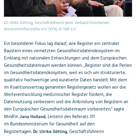
Dr. Ulrike Götting, Geschäftsführerin beim Verband Forschender
Arzneimittelhersteller e.V. (VFA). © TMF e.V.
Ein besonderer Fokus lag darauf, wie Register ein zentraler
Baustein eines vernetzten Gesundheitsdatenökosystem im
Einklang mit nationalen Entwicklungen und dem Europäischen
Gesundheitsdatenraum werden können. „Register sind die Perlen
im Gesundheitsdatenökosystem, weil es sich um strukturierte,
qualitativ hochwertige und kuratierte Daten handelt. Mit dem
im Koalitionsvertrag genannten Registergesetz wollen wir die
Weiterentwicklung medizinischer Register fördern, die
Datennutzung verbessern und die Anbindung von Registern an
den Europäischen Gesundheitsdatenraum vorbereiten." sagte
MinR'in
, Leiterin des Referats 311
Jana Holland
im Bundesministerium für Gesundheit auf den
Registertagen.
, Geschäftsführerin
Dr. Ulrike Götting