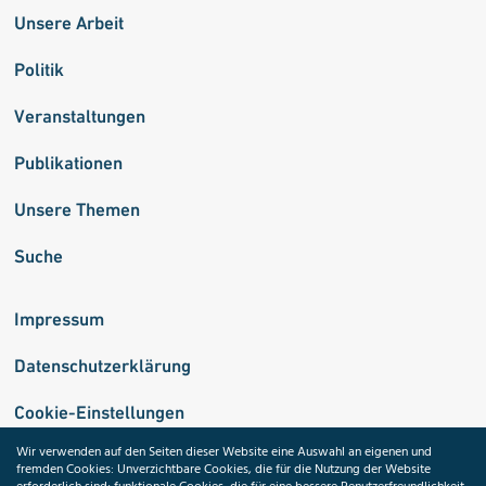
Unsere Arbeit
Politik
Veranstaltungen
Publikationen
Unsere Themen
Suche
Impressum
Datenschutzerklärung
Cookie-Einstellungen
Wir verwenden auf den Seiten dieser Website eine Auswahl an eigenen und
fremden Cookies: Unverzichtbare Cookies, die für die Nutzung der Website
Medizininformatik-Initiative