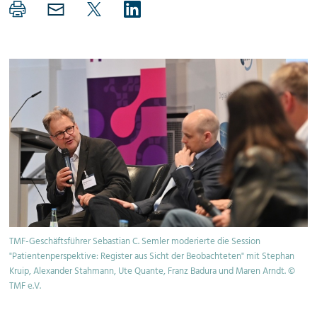
TMF-Geschäftsführer Sebastian C. Semler moderierte die Session
"Patientenperspektive: Register aus Sicht der Beobachteten" mit Stephan
Kruip, Alexander Stahmann, Ute Quante, Franz Badura und Maren Arndt. ©
TMF e.V.