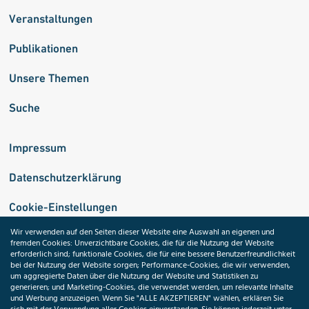
Veranstaltungen
Publikationen
Unsere Themen
Suche
Impressum
Datenschutzerklärung
Cookie-Einstellungen
Wir verwenden auf den Seiten dieser Website eine Auswahl an eigenen und
fremden Cookies: Unverzichtbare Cookies, die für die Nutzung der Website
Medizininformatik-Initiative
erforderlich sind; funktionale Cookies, die für eine bessere Benutzerfreundlichkeit
bei der Nutzung der Website sorgen; Performance-Cookies, die wir verwenden,
um aggregierte Daten über die Nutzung der Website und Statistiken zu
generieren; und Marketing-Cookies, die verwendet werden, um relevante Inhalte
und Werbung anzuzeigen. Wenn Sie "ALLE AKZEPTIEREN" wählen, erklären Sie
ToolPool Gesundheitsforschung