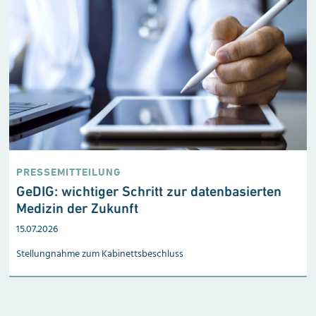
PRESSEMITTEILUNG
:
GeDIG: wichtiger Schritt zur datenbasierten
n
Medizin der Zukunft
15.07.2026
Stellungnahme zum Kabinetts­beschluss