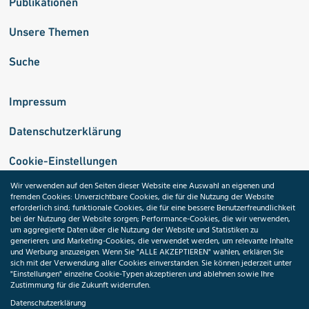
Publikationen
Unsere Themen
Suche
Impressum
Datenschutzerklärung
Cookie-Einstellungen
Wir verwenden auf den Seiten dieser Website eine Auswahl an eigenen und
fremden Cookies: Unverzichtbare Cookies, die für die Nutzung der Website
Medizininformatik-Initiative
erforderlich sind; funktionale Cookies, die für eine bessere Benutzerfreundlichkeit
bei der Nutzung der Website sorgen; Performance-Cookies, die wir verwenden,
um aggregierte Daten über die Nutzung der Website und Statistiken zu
generieren; und Marketing-Cookies, die verwendet werden, um relevante Inhalte
und Werbung anzuzeigen. Wenn Sie "ALLE AKZEPTIEREN" wählen, erklären Sie
ToolPool Gesundheitsforschung
sich mit der Verwendung aller Cookies einverstanden. Sie können jederzeit unter
"Einstellungen" einzelne Cookie-Typen akzeptieren und ablehnen sowie Ihre
Zustimmung für die Zukunft widerrufen.
Datenschutzerklärung