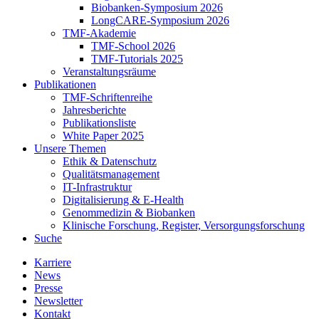
Biobanken-Symposium 2026
LongCARE-Symposium 2026
TMF-Akademie
TMF-School 2026
TMF-Tutorials 2025
Veranstaltungsräume
Publikationen
TMF-Schriftenreihe
Jahresberichte
Publikationsliste
White Paper 2025
Unsere Themen
Ethik & Datenschutz
Qualitätsmanagement
IT-Infrastruktur
Digitalisierung & E-Health
Genommedizin & Biobanken
Klinische Forschung, Register, Versorgungsforschung
Suche
Karriere
News
Presse
Newsletter
Kontakt