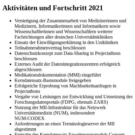
Aktivitäten und Fortschritt 2021
Verstetigung der Zusammenarbeit von Medizinerinnen und
Medizinern, Informatikerinnen und Informatikern sowie
Wissenschaftlerinnen und Wissenschaftlern weiterer
Fachrichtungen aller deutschen Universitätskliniken
Einsatz der Einwilligungserklärung in den Unikliniken
Teilnahmerahmenvertrag beschlossen
Datenschutzkonzept zum Data-Sharing in Projectathons
beschlossen
Externes Audit der Datenintegrations­zentren erfolgreich
abgeschlossen
Medikationsdokumentation (MMI) eingeführt
Kerndatensatz-Basismodule freigegeben
Erfolgreiche Erprobung von Machbarkeitsanfragen in
Projectathons
Vergabe von Leistungen zur Entwicklung und Umsetzung des
Forschungsdaten­portals (FDPG, ehemals ZARS)
Nutzung der MII-Infrastruktur für das Netzwerk
Universitätsmedizin (NUM), insbesondere
NUM-CODEX
Anforderungen an einen Terminologieserver der MII
abgestimmt
Freigabe des Kerndatensatz-Erweiterungsmoduls Consent