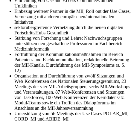
Einrichtung von Use and Access Committees an den
Unikliniken
Einbezug weiterer Partner in die MII, Roll-out der Use Cases,
Vernetzung mit anderen europäischen/internationalen
Initiativen
sektorübergreifende Vernetzung durch die neuen digitalen
FortschrittsHubs Gesundheit
Stärkung von Forschung und Lehre: Nachwuchsgruppen
unterstützen neu geschaffene Professuren im Fachbereich
Medizininformatik
Fortführung der Kommunikations­maßnahmen im Bereich
Patienten- und Fachkommunikation, redaktionelle Betreuung
der MII-Kanäle, Durchführung des MII-Symposiums (s. S.
12)
Organisation und Durchführung von zwölf Sitzungen und
Web-Konferenzen des Nationalen Steuerungsgremiums, 23
Meetings der vier MII-Arbeitsgruppen, sechs MII-Workshops
und Veranstaltungen, 87 Web-Konferenzen und Sitzungen
von Taskforces, 100 Web-Konferenzen der Kerndatensatz-
Modul-Teams sowie ein Treffen des Dialogforums im
Anschluss an die MII-Jahresversammlung
Unterstützung von 56 Meetings der Use Cases POLAR_MI,
CORD_MI und ABIDE_MI