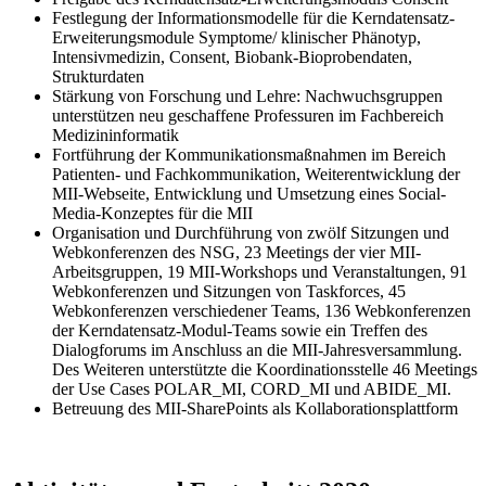
Festlegung der Informationsmodelle für die Kerndatensatz-
Erweiterungsmodule Symptome/ klinischer Phänotyp,
Intensivmedizin, Consent, Biobank-Bioprobendaten,
Strukturdaten
Stärkung von Forschung und Lehre: Nachwuchsgruppen
unterstützen neu geschaffene Professuren im Fachbereich
Medizininformatik
Fortführung der Kommunikations­maßnahmen im Bereich
Patienten- und Fachkommunikation, Weiterentwicklung der
MII-Webseite, Entwicklung und Umsetzung eines Social-
Media-Konzeptes für die MII
Organisation und Durchführung von zwölf Sitzungen und
Webkonferenzen des NSG, 23 Meetings der vier MII-
Arbeitsgruppen, 19 MII-Workshops und Veranstaltungen, 91
Webkonferenzen und Sitzungen von Taskforces, 45
Webkonferenzen verschiedener Teams, 136 Webkonferenzen
der Kerndatensatz-Modul-Teams sowie ein Treffen des
Dialogforums im Anschluss an die MII-Jahresversammlung.
Des Weiteren unterstützte die Koordinationsstelle 46 Meetings
der Use Cases POLAR_MI, CORD_MI und ABIDE_MI.
Betreuung des MII-SharePoints als Kollaborationsplattform