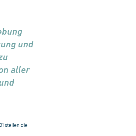
ebung
zung und
zu
on aller
 und
1 stellen die