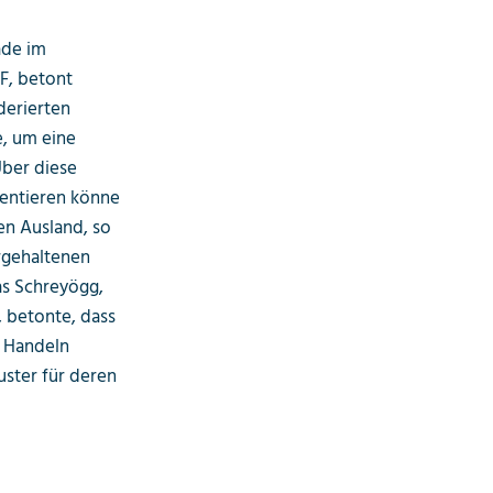
ade im
F, betont
derierten
e, um eine
Über diese
ientieren könne
en Ausland, so
rgehaltenen
as Schreyögg,
 betonte, dass
s Handeln
uster für deren