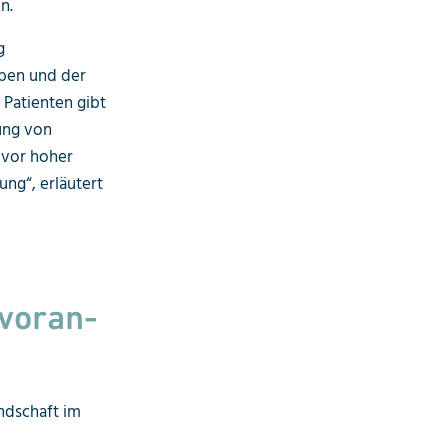
n.
g
rben und der
Patienten gibt
ung von
 vor hoher
ng“, erläutert
voran-
ndschaft im