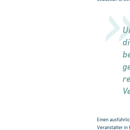
U
d
b
g
r
V
Einen ausführli
Veranstalter in 