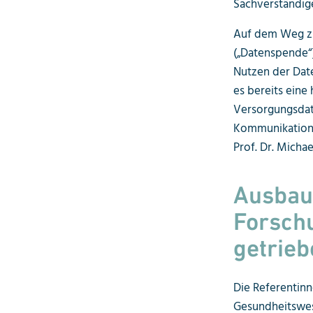
Sachverständig
Auf dem Weg zu
(„Datenspende“)
Nutzen der Date
es bereits ein
Versorgungsdat
Kommunikations
Prof. Dr. Micha
Ausbau 
Forsch
getrie
Die Referentinn
Gesundheitswes