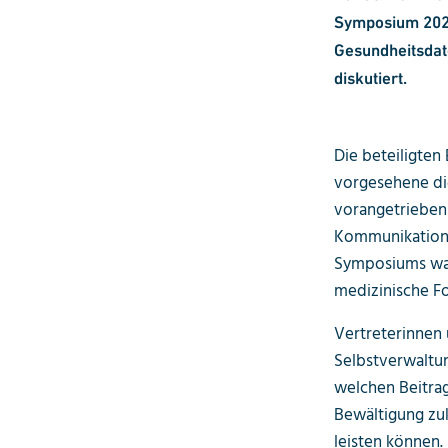
Symposium 2021
Gesundheitsdat
diskutiert.
Die beteiligten
vorgesehene dig
vorangetrieben
Kommunikation 
Symposiums war
medizinische Fo
Vertreterinnen 
Selbstverwaltun
welchen Beitrag
Bewältigung zu
leisten können.