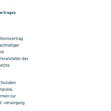
vertrages
itionsvertrag
achhaltiger
nd
eranstalter des
etzte
 Sozialen
mpulse,
ormen zur
d -versorgung