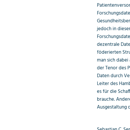
Patientenversor
Forschungsdaten
Gesundheitsbere
jedoch in diese
Forschungsdaten
dezentrale Date
föderierten Str
man sich dabei 
der Tenor des 
Daten durch Ver
Leiter des Hamb
es für die Scha
brauche. Andere
Ausgestaltung d
Sebastian C. Se