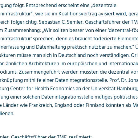
gung folgt. Entsprechend erscheint eine „dezentrale
infrastruktur“, wie sie im Koalitionsvertrag avisiert wird, ger
ich folgerichtig. Sebastian C. Semler, Geschäftsführer der TM
m Zusammenhang: „Wir sollten besser von einer ‘dezentral-fö
infrastruktur‘ sprechen, denn es braucht föderierte Element
nerfassung und Datenhaltung praktisch nutzbar zu machen.“ 
ukturen müsse man sich in Deutschland noch verständigen. Or
an ähnlichen Architekturen im europäischen und international
Podiums. Zusammengeführt werden müssten die dezentral vo
knüpfung mithilfe einer Datenintegrationsstelle. Prof. Dr. Jon
urg Center for Health Economics an der Universität Hamburg,
ffung einer solchen Datenintegrationsstelle mutiges politische
 Länder wie Frankreich, England oder Finnland könnten als M
ienen.
mler, Geschäftsführer der TMF, resümiert: