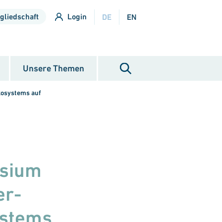
gliedschaft
Login
DE
EN
Unsere Themen
kosystems auf
osium
er­
ystems