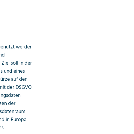
 genutzt werden
und
iel soll in der
s und eines
ürze auf den
 mit der DSGVO
hungsdaten
zen der
gsdatenraum
nd in Europa
es