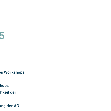
25
des Workshops
shops
hkeit der
ung der AG