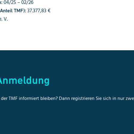
04/25 – 02/26
m:
37.377,83 €
nteil TMF):
. V.
-Anmeldung
der TMF informiert bleiben? Dann registrieren Sie sich in nur zw