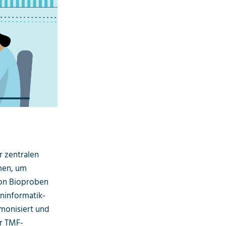
r zentralen
men, um
on Bioproben
ninformatik-
rmonisiert und
r TMF-