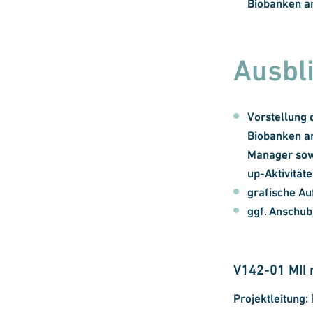
Biobanken a
Ausbl
Vorstellung 
Biobanken am
Manager sowi
up-Aktivität
grafische Au
ggf. Anschub
V142-01 MII 
Projektleitung: