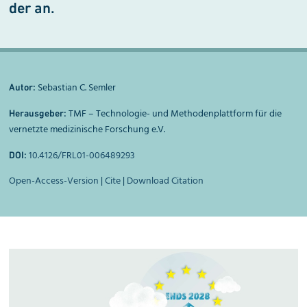
der an.
Sebastian C. Semler
Autor:
TMF – Technologie- und Methodenplattform für die
Herausgeber:
vernetzte medizinische Forschung e.V.
10.4126/FRL01-006489293
DOI:
Open-Access-Version
|
Cite
|
Download Citation