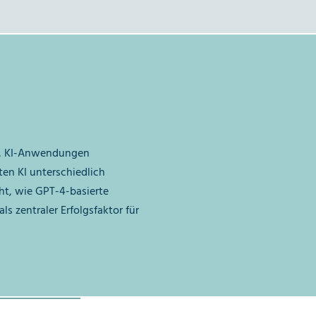
üht, KI-Anwendungen
ten KI unterschiedlich
cht, wie GPT-4-basierte
ls zentraler Erfolgsfaktor für