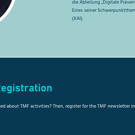
die Abteilung „Digitale Präve
Eines seiner Schwerpunktthemen
(XAI).
egistration
ed about TMF activities? Then, register for the TMF newsletter i