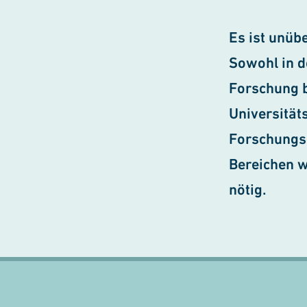
Es ist unüb
Sowohl in d
Forschung b
Universität
Forschungsg
Bereichen w
nötig.