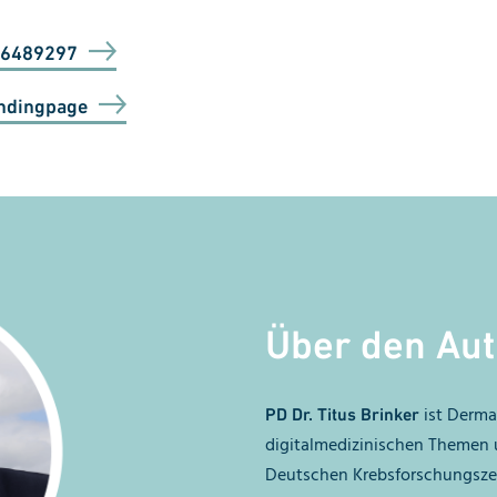
06489297
ndingpage
Über den Aut
ist Derma
PD Dr. Titus Brinker
digitalmedizinischen Themen u
Deutschen Krebsforschungszent