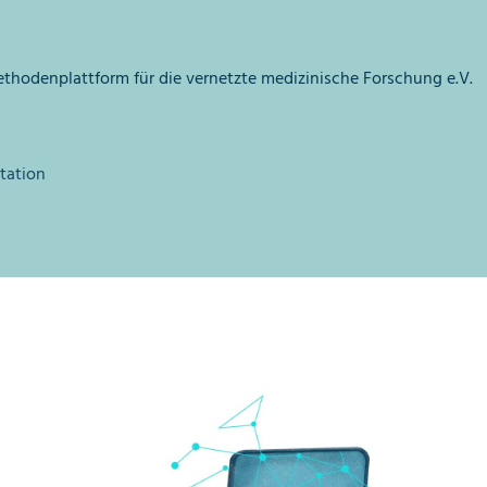
hodenplattform für die vernetzte medizinische Forschung e.V.
tation