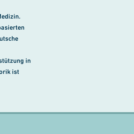
Medizin.
basierten
eutsche
stützung in
rik ist