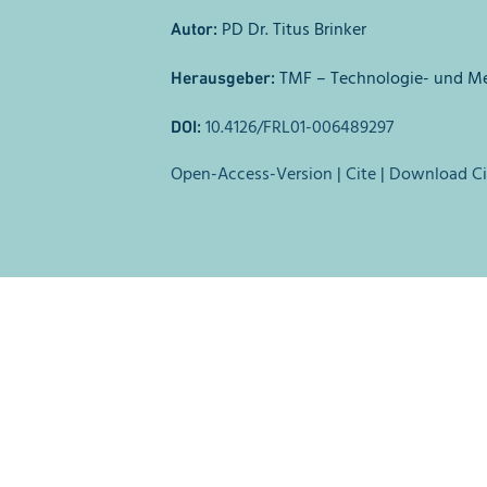
PD Dr. Titus Brinker
Autor:
TMF – Technologie- und Met
Herausgeber:
10.4126/FRL01-006489297
DOI:
Open-Access-Version
|
Cite
|
Download Ci