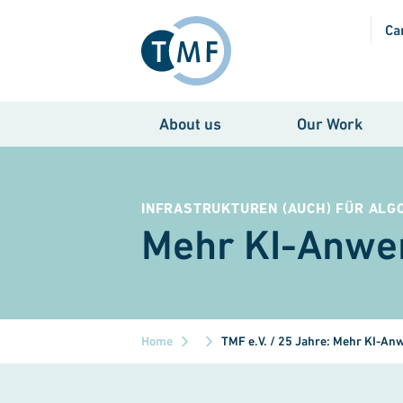
Skip to main content
Ca
About us
Our Work
INFRASTRUKTUREN (AUCH) FÜR ALG
Mehr KI-Anwen
Home
TMF e.V. / 25 Jahre: Mehr KI-An