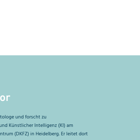
or
tologe und forscht zu
nd Künstlicher Intelligenz (KI) am
rum (DKFZ) in Heidelberg. Er leitet dort