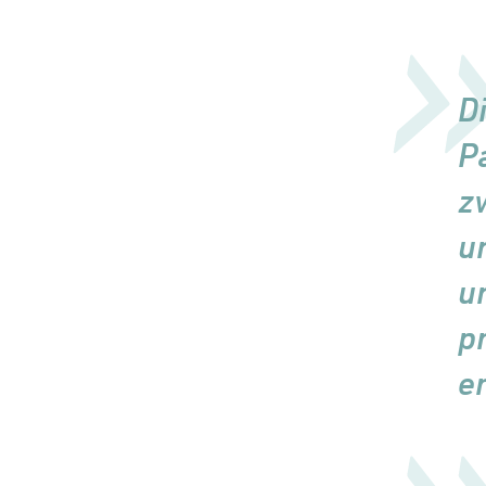
D
P
z
u
u
p
e