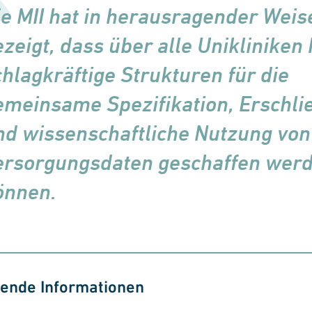
ie MII hat in herausragender Weis
ezeigt, dass über alle Unikliniken
hlag­kräftige Strukturen für die
emeinsame Spezifikation, Erschli
nd wissen­schaft­liche Nutzung von
ersorgungs­daten ge­schaffen wer
önnen.
rende Informationen