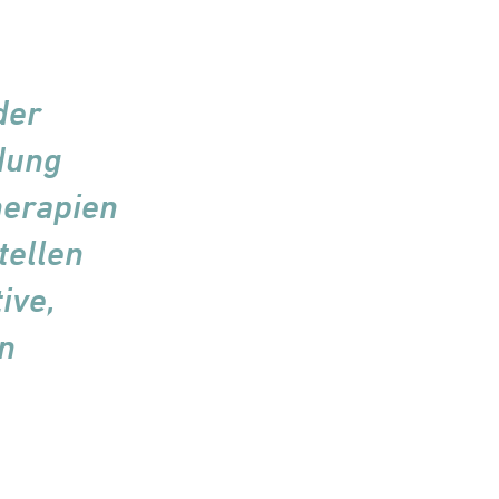
der
dung
herapien
tellen
ive,
in