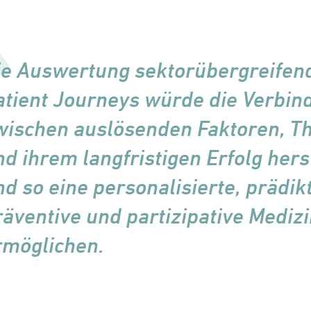
ie Auswertung sektorüber­greifen
atient Journeys würde die Verbin
wischen auslösenden Faktoren, T
nd ihrem langfristigen Erfolg hers
nd so eine personalisierte, prädikt
räventive und partizipative Mediz
rmöglichen.