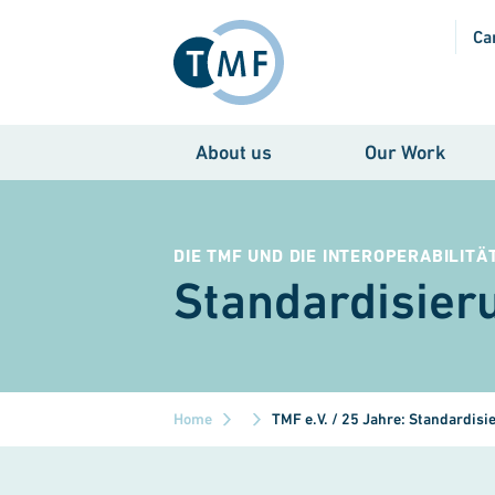
Skip to main content
Ca
About us
Our Work
DIE TMF UND DIE INTEROPERABILITÄ
Standardisier
Home
TMF e.V. / 25 Jahre: Standardis