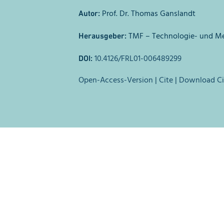
Prof. Dr. Thomas Ganslandt
Autor:
TMF – Technologie- und Met
Herausgeber:
10.4126/FRL01-006489299
DOI:
Open-Access-Version
|
Cite
|
Download Ci