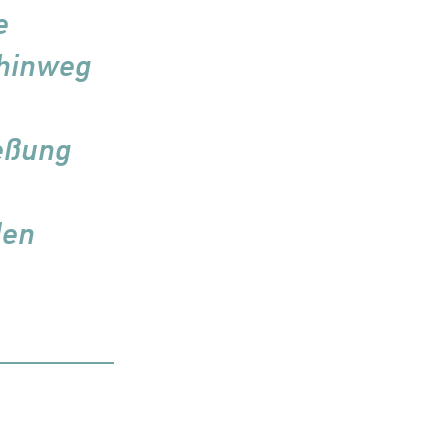
e
 hinweg
eßung
den