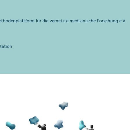
hodenplattform für die vernetzte medizinische Forschung e.V.
tation