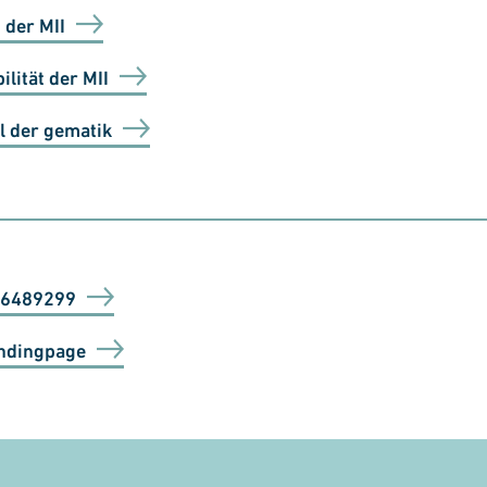
 der MII
ilität der MII
l der gematik
06489299
ndingpage