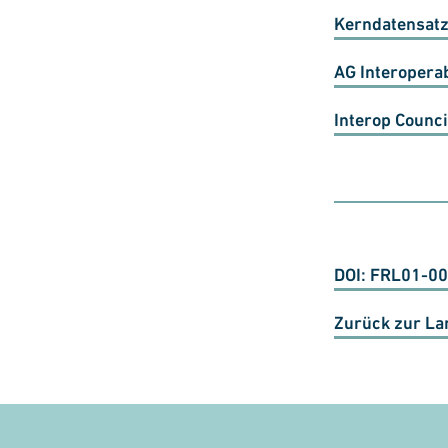
Kerndatensatz
AG Interoperab
Interop Counci
DOI: FRL01-0
Zurück zur La