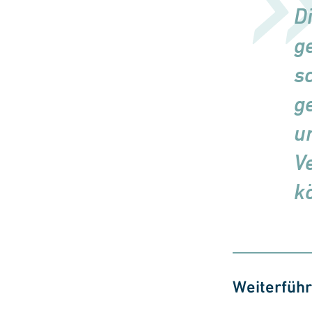
D
g
sc
g
u
V
k
Weiterfüh