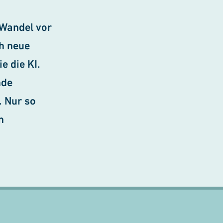
Wandel vor
ch neue
e die KI.
nde
. Nur so
n