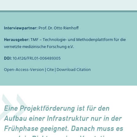
Prof. Dr. Otto Rienhoff
Interviewpartner:
TMF – Technologie- und Methodenplattform für die
Herausgeber:
vernetzte medizinische Forschung e.V.
10.4126/FRL01-006489305
DOI:
Open-Access-Version
|
Cite
|
Download Citation
Eine Projektförderung ist für den
Aufbau einer Infrastruktur nur in der
Frühphase geeignet. Danach muss es