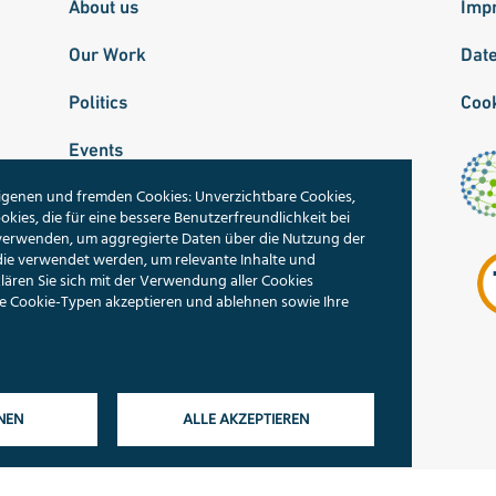
About us
Imp
Our Work
Dat
Politics
Cook
Events
igenen und fremden Cookies: Unverzichtbare Cookies,
Publications
okies, die für eine bessere Benutzerfreundlichkeit bei
 verwenden, um aggregierte Daten über die Nutzung der
Our Topics
die verwendet werden, um relevante Inhalte und
ren Sie sich mit der Verwendung aller Cookies
Search
lne Cookie-Typen akzeptieren und ablehnen sowie Ihre
NEN
ALLE AKZEPTIEREN