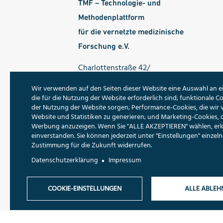
TMF – Technologie- und
Methodenplattform
für die vernetzte medizinische
Forschung e.V.
Charlottenstraße 42/
Ecke Dorotheenstraße
Wir verwenden auf den Seiten dieser Website eine Auswahl an e
10117 Berlin
die für die Nutzung der Website erforderlich sind; funktionale Co
der Nutzung der Website sorgen; Performance-Cookies, die wir
Tel.: 030 - 22 00 24 70
Website und Statistiken zu generieren; und Marketing-Cookies, 
Werbung anzuzeigen. Wenn Sie "ALLE AKZEPTIEREN" wählen, erklä
Fax: 030 - 22 00 24 799
einverstanden. Sie können jederzeit unter "Einstellungen" einze
E-Mail:
info@tmf-ev.de
Zustimmung für die Zukunft widerrufen.
Datenschutzerklärung
Impressum
Folgen Sie uns:
COOKIE-EINSTELLUNGEN
ALLE ABLEH