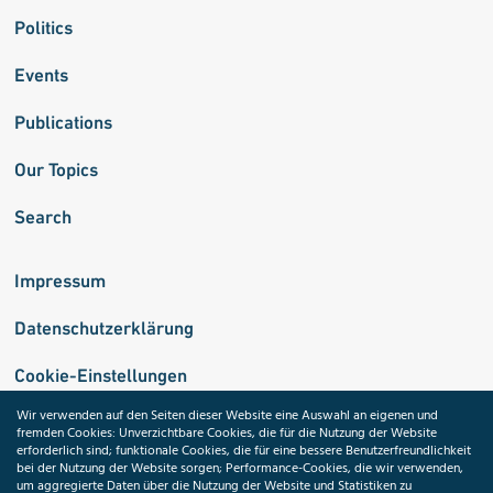
Politics
Events
Publications
Our Topics
Search
Impressum
Datenschutzerklärung
Cookie-Einstellungen
Wir verwenden auf den Seiten dieser Website eine Auswahl an eigenen und
fremden Cookies: Unverzichtbare Cookies, die für die Nutzung der Website
Medizininformatik-Initiative
erforderlich sind; funktionale Cookies, die für eine bessere Benutzerfreundlichkeit
bei der Nutzung der Website sorgen; Performance-Cookies, die wir verwenden,
um aggregierte Daten über die Nutzung der Website und Statistiken zu