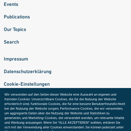
Events
Publications
Our Topics
Search
Impressum
Datenschutzerklärung
Cookie-Einstellungen
Wir verwenden auf den Seiten dieser Website eine Auswahl an eigenen und
fremden Cookies: Unverzichtbare Cookies, die für die Nutzung der Website
Medizininformatik-Initiative
erforderlich sind; funktionale Cookies, die für eine bessere Benutzerfreundlichkeit
bei der Nutzung der Website sorgen; Performance-Cookies, die wir verwenden,
um aggregierte Daten über die Nutzung der Website und Statistiken zu
generieren; und Marketing-Cookies, die verwendet werden, um relevante Inhalte
und Werbung anzuzeigen. Wenn Sie "ALLE AKZEPTIEREN" wählen, erklären Sie
ToolPool Gesundheitsforschung
sich mit der Verwendung aller Cookies einverstanden. Sie können jederzeit unter