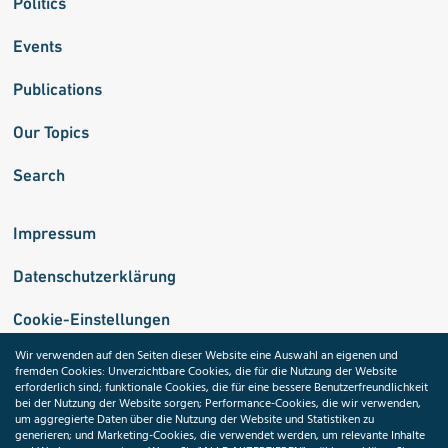
Politics
Events
Publications
Our Topics
Search
Impressum
Datenschutzerklärung
Cookie-Einstellungen
Wir verwenden auf den Seiten dieser Website eine Auswahl an eigenen und
fremden Cookies: Unverzichtbare Cookies, die für die Nutzung der Website
Medizininformatik-Initiative
erforderlich sind; funktionale Cookies, die für eine bessere Benutzerfreundlichkeit
bei der Nutzung der Website sorgen; Performance-Cookies, die wir verwenden,
um aggregierte Daten über die Nutzung der Website und Statistiken zu
generieren; und Marketing-Cookies, die verwendet werden, um relevante Inhalte