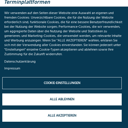
Terminplattformen
Hier entstehen neue, standardisierte Datenerhebungen –
Wir verwenden auf den Seiten dieser Website eine Auswahl an eigenen und
fremden Cookies: Unverzichtbare Cookies, die für die Nutzung der Website
einschließlich Qualitätsanforderungen (z. B.
erforderlich sind; funktionale Cookies, die für eine bessere Benutzerfreundlichkeit
Sensitivität/Spezifität) und laufender Evaluation – sowie
bei der Nutzung der Website sorgen; Performance-Cookies, die wir verwenden,
um aggregierte Daten über die Nutzung der Website und Statistiken zu
zusätzliche Schnittstellen.
generieren; und Marketing-Cookies, die verwendet werden, um relevante Inhalte
und Werbung anzuzeigen. Wenn Sie "ALLE AKZEPTIEREN" wählen, erklären Sie
Empfehlung:
Erforderlich ist ein interoperabler Datenaustausch
sich mit der Verwendung aller Cookies einverstanden. Sie können jederzeit unter
"Einstellungen" einzelne Cookie-Typen akzeptieren und ablehnen sowie Ihre
mit ePA, eÜberweisung sowie Praxis-/Kliniksystemen, der von
Zustimmung für die Zukunft widerrufen.
Beginn an standardisiert wird. Insellösungen sind zu vermeiden,
Datenschutzerklärung
stattdessen sollten verbindliche Standards die durchgängige
Impressum
Integration in bestehende (Hausarztzentrierte Versorgung) und
geplante Versorgungsprozesse sicherstellen. Zur
COOKIE-EINSTELLUNGEN
Ressourcenminimierung sollte mitgedacht werden, dass nicht
mehrere Fachärztinnen und Fachärzte gleichzeitig genutzt
werden. Das Recht auf Zweitmeinung bleibt davon unberührt.
ALLE ABLEHNEN
ALLE AKZEPTIEREN
§ 345b Datengestützte Informationen zur
Teilnahme an klinischen Studien;