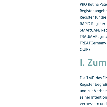
PRO Retina Pati
Register angeb
Register für d
RAPID Register
SMArtCARE Reg
TRAUMARegist
TREATGermany
QUIPS
I. Zu
Die TMF, das DN
Register begrü
und zur Verbes
seiner Intentio
verbessern und 