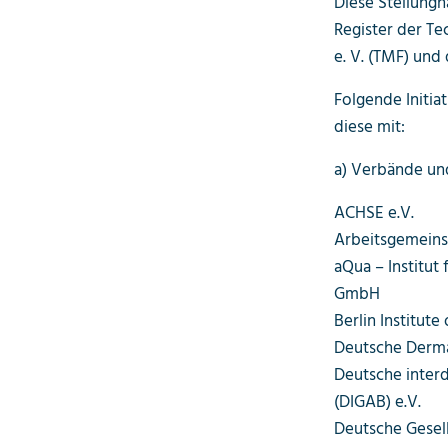
Diese Stellung
Register der T
e. V. (TMF) und
Folgende Initia
diese mit:
a) Verbände und
ACHSE e.V.
Arbeitsgemeins
aQua – Institu
GmbH
Berlin Institute
Deutsche Dermat
Deutsche interd
(DIGAB) e.V.
Deutsche Gesell