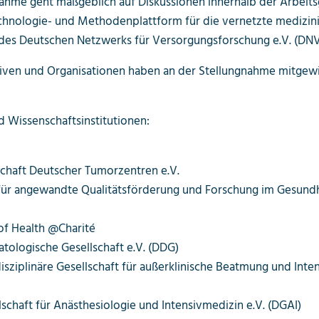
nahme geht maßgeblich auf Diskussionen innerhalb der Arbeit
echnologie- und Methodenplattform für die vernetzte medizin
 des Deutschen Netzwerks für Versorgungsforschung e.V. (DNV
tiven und Organisationen haben an der Stellungnahme mitgewi
 Wissenschaftsinstitutionen:
chaft Deutscher Tumorzentren e.V.
t für angewandte Qualitätsförderung und Forschung im Gesun
 of Health @Charité
ologische Gesellschaft e.V. (DDG)
isziplinäre Gesellschaft für außerklinische Beatmung und Int
schaft für Anästhesiologie und Intensivmedizin e.V. (DGAI)