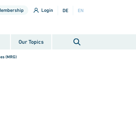
Membership
Login
DE
EN
Our Topics
zes (MRG)