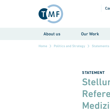
Skip to main content
Ca
About us
Our Work
Home
Politics and Strategy
Statements
STATEMENT
Stell
Refere
Medizi