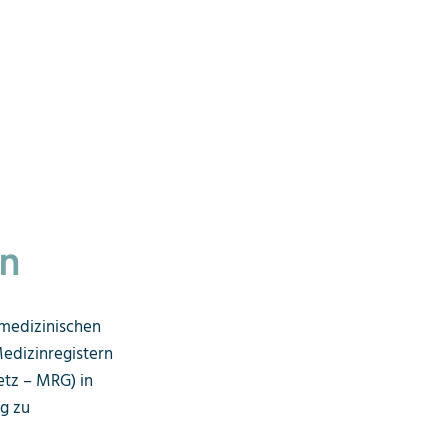
in
 medizinischen
edizinregistern
etz – MRG) in
ng zu