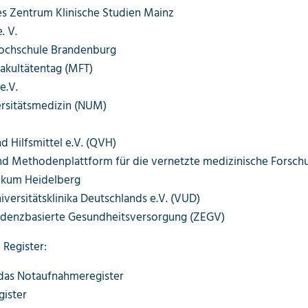
res Zentrum Klinische Studien Mainz
. V.
ochschule Brandenburg
akultätentag (MFT)
e.V.
rsitätsmedizin (NUM)
d Hilfsmittel e.V. (QVH)
d Methodenplattform für die vernetzte medizinische Forschu
nikum Heidelberg
versitätsklinika Deutschlands e.V. (VUD)
idenzbasierte Gesundheitsversorgung (ZEGV)
 Register:
 das Notaufnahmeregister
gister