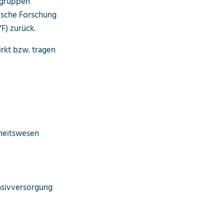
sgruppen
ische Forschung
F) zurück.
rkt bzw. tragen
dheitswesen
ensivversorgung