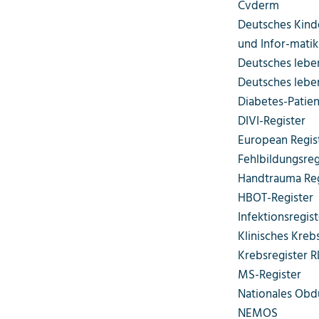
Cvderm
Deutsches Kinde
und Infor-matik
Deutsches lebe
Deutsches lebe
Diabetes-Patie
DIVI-Register
European Regist
Fehlbildungsreg
Handtrauma Re
HBOT-Register
Infektionsregi
Klinisches Kreb
Krebsregister R
MS-Register
Nationales Obd
NEMOS