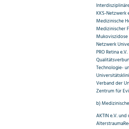
Interdisziplinä
KKS-Netzwerk e
Medizinische H
Medizinischer F
Mukoviszidose 
Netzwerk Unive
PRO Retina e.V.
Qualitätsverbun
Technologie- un
Universitätskli
Verband der Uni
Zentrum für Ev
b) Medizinische
AKTIN e.V. und
AlterstraumaRe