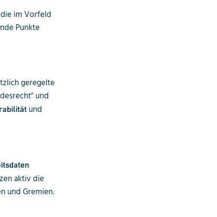
 die im Vorfeld
ende Punkte
tzlich geregelte
ndesrecht" und
und
abilität
itsdaten
zen aktiv die
en und Gremien.