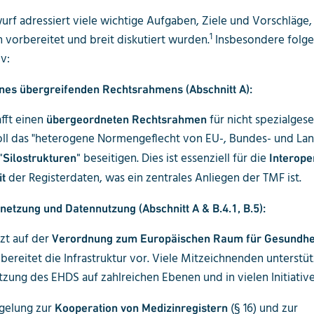
rf adressiert viele wichtige Aufgaben, Ziele und Vorschläge,
1
h vorbereitet und breit diskutiert wurden.
Insbesondere folg
v:
nes übergreifenden Rechtsrahmens (Abschnitt A):
fft einen
für nicht spezialgese
übergeordneten Rechtsrahmen
soll das "heterogene Normengeflecht von EU-, Bundes- und La
beseitigen. Dies ist essenziell für die
"Silostrukturen"
Interoper
der Registerdaten, was ein zentrales Anliegen der TMF ist.
it
netzung und Datennutzung (Abschnitt A & B.4.1, B.5):
zt auf der
Verordnung zum Europäischen Raum für Gesundhe
bereitet die Infrastruktur vor. Viele Mitzeichnenden unterstüt
zung des EHDS auf zahlreichen Ebenen und in vielen Initiativ
egelung zur
(§ 16) und zur
Kooperation von Medizinregistern