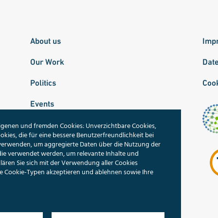
About us
Imp
Our Work
Dat
Politics
Cook
Events
Publications
igenen und fremden Cookies: Unverzichtbare Cookies,
okies, die für eine bessere Benutzerfreundlichkeit bei
 verwenden, um aggregierte Daten über die Nutzung der
Our Topics
die verwendet werden, um relevante Inhalte und
ren Sie sich mit der Verwendung aller Cookies
Search
lne Cookie-Typen akzeptieren und ablehnen sowie Ihre