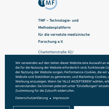
TMF – Technologie- und
Methodenplattform
für die vernetzte medizinische
Forschung e.V.
Charlottenstraße 42/
Ecke Dorotheenstraße
Wir verwenden auf den Seiten dieser Website eine Auswahl an e
10117 Berlin
die für die Nutzung der Website erforderlich sind; funktionale Co
der Nutzung der Website sorgen; Performance-Cookies, die wir
Tel.: 030 - 22 00 24 70
Website und Statistiken zu generieren; und Marketing-Cookies, 
Werbung anzuzeigen. Wenn Sie "ALLE AKZEPTIEREN" wählen, erklä
Fax: 030 - 22 00 24 799
einverstanden. Sie können jederzeit unter "Einstellungen" einze
E-Mail:
info@tmf-ev.de
Zustimmung für die Zukunft widerrufen.
Datenschutzerklärung
Impressum
Folgen Sie uns: