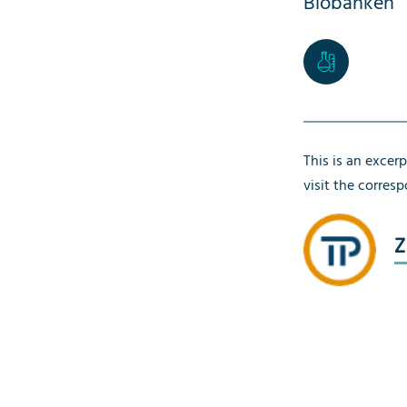
Biobanken
This is an excer
visit the corres
Z