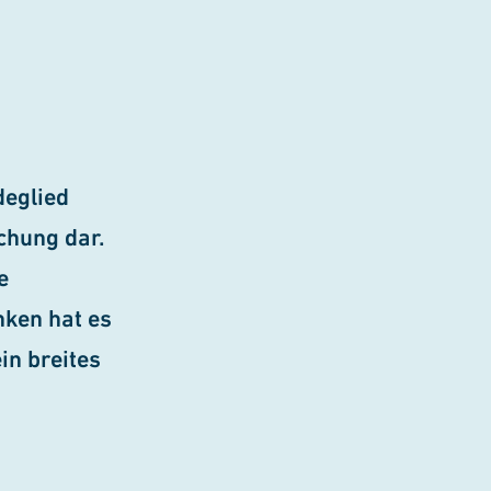
deglied
chung dar.
e
nken hat es
in breites