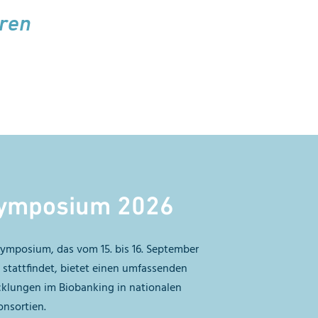
ären
ymposium 2026
ymposium, das vom 15. bis 16. September
n stattfindet, bietet einen umfassenden
cklungen im Biobanking in nationalen
nsortien.