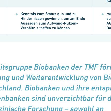
KA
Kenntnis zum Status quo und zu
mu
Hindernissen gewinnen, um am Ende
zu
Aussagen zum Aufwand-Nutzen-
AG
Verhältnis treffen zu können
Da
itsgruppe Biobanken der TMF förd
ng und Weiterentwicklung von Bio
chland. Bio­ban­ken und ihre ents
n­banken sind unverzichtbar für d
zinische Forschung – sowohl an