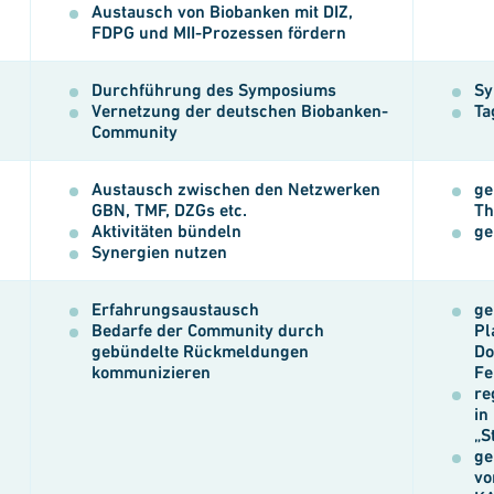
Austausch von Biobanken mit DIZ,
FDPG und MII-Prozessen fördern
Durchführung des Symposiums
S
Vernetzung der deutschen Biobanken-
Ta
Community
Austausch zwischen den Netzwerken
ge
GBN, TMF, DZGs etc.
Th
Aktivitäten bündeln
ge
Synergien nutzen
Erfahrungsaustausch
ge
Bedarfe der Community durch
Pl
gebündelte Rückmeldungen
Do
kommunizieren
Fe
re
in
„S
ge
vo