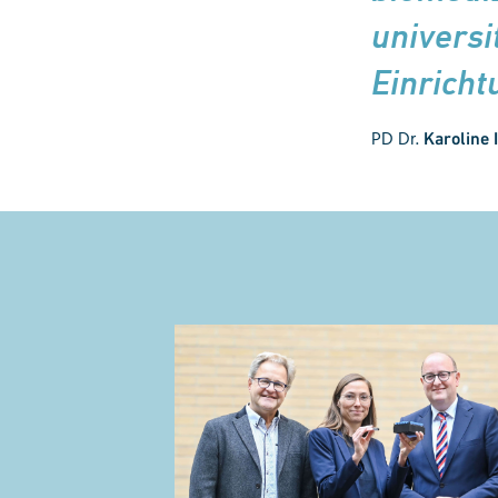
universi
Einrich­
PD Dr.
Karoline 