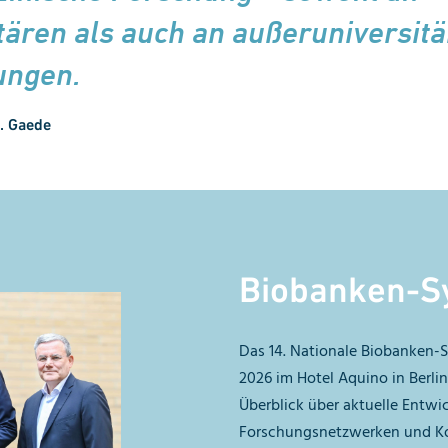
tären als auch an außeruniversit
tungen.
I. Gaede
Biobanken-S
Das 14. Nationale Biobanken-S
2026
im Hotel Aquino in Berli
Überblick über aktuelle Entwi
Forschungsnetzwerken und Ko