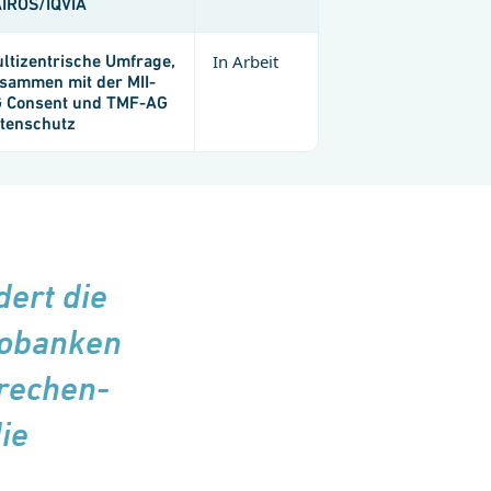
IROS/IQVIA
ltizentrische Umfrage,
In Arbeit
sammen mit der MII-
 Consent und TMF-AG
tenschutz
ert die
­ban­ken
prechen­
ie