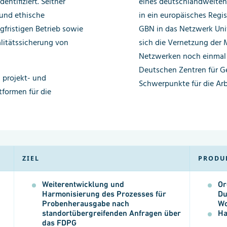
entifiziert. Seither
eines deutschlandweiten 
 und ethische
in ein europäisches Regis
ristigen Betrieb sowie
GBN in das Netzwerk Uni
litätssicherung von
sich die Vernetzung der 
Netzwerken noch einmal i
Deutschen Zentren für G
 projekt- und
Schwerpunkte für die Arb
tformen für die
ZIEL
PRODU
Weiterentwicklung und
Or
Harmonisierung des Prozesses für
Du
Probenherausgabe nach
Wo
standortübergreifenden Anfragen über
Ha
das FDPG