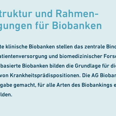
truktur und Rah­men­
gungen für Biobanken
te klinische Biobanken stellen das zentrale Bin
tientenversorgung und biomedizinischer Fors
­basierte Biobanken bilden die Grundlage für di
von Krankheits­prädis­positionen. Die AG Bioba
fgabe gemacht, für alle Arten des Biobankings e
lden.