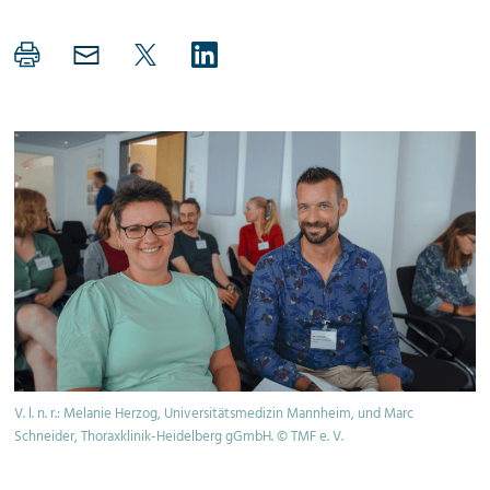
V. l. n. r.: Melanie Herzog, Universitätsmedizin Mannheim, und Marc
Schneider, Thoraxklinik-Heidelberg gGmbH. © TMF e. V.