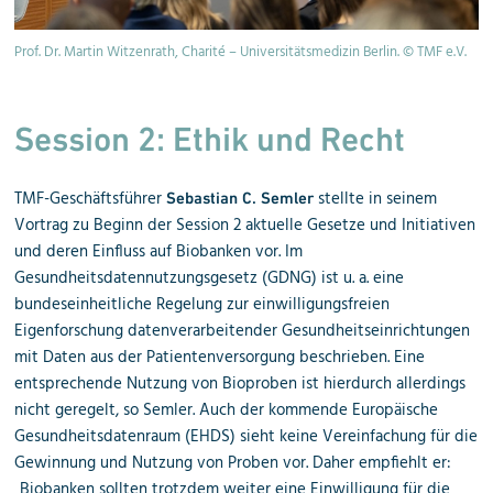
).
Prof. Dr. Martin Witzenrath, Charité – Universitätsmedizin Berlin. © TMF e.V.
Dr
TM
Session 2:
Ethik und Recht
TMF-Geschäftsführer
stellte in seinem
Sebastian C. Semler
Vortrag zu Beginn der Session 2 aktuelle Gesetze und Initiativen
und deren Einfluss auf Biobanken vor. Im
Gesundheitsdatennutzungsgesetz (GDNG) ist u. a. eine
bundeseinheitliche Regelung zur einwilligungsfreien
Eigenforschung datenverarbeitender Gesundheitseinrichtungen
mit Daten aus der Patientenversorgung beschrieben. Eine
entsprechende Nutzung von Bioproben ist hierdurch allerdings
nicht geregelt, so Semler. Auch der kommende Europäische
Gesundheitsdatenraum (EHDS) sieht keine Vereinfachung für die
Gewinnung und Nutzung von Proben vor. Daher empfiehlt er:
„Biobanken sollten trotzdem weiter eine Einwilligung für die