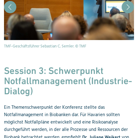
TMF-Geschäftsführer Sebastian C. Semler. © TMF
El
e.
Session 3: Schwerpunkt
Notfallmanagement (Industrie-
Dialog)
Ein Themenschwerpunkt der Konferenz stellte das
Notfallmanagement in Biobanken dar. Für Havarien sollten
möglichst Notfallpläne entwickelt und eine Risikoanalyse
durchgeführt werden, in der alle Prozesse und Ressourcen der
Biobank betrachtet werden, empfiehlt
von
Dr. Juliane Weikert