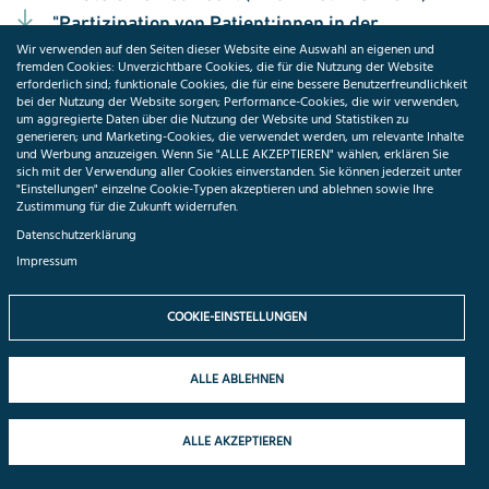
"Partizipation von Patient:innen in der
Wir verwenden auf den Seiten dieser Website eine Auswahl an eigenen und
biomedizinischen Forschung"
(PDF, 574.09 KB)
fremden Cookies: Unverzichtbare Cookies, die für die Nutzung der Website
erforderlich sind; funktionale Cookies, die für eine bessere Benutzerfreundlichkeit
bei der Nutzung der Website sorgen; Performance-Cookies, die wir verwenden,
PD Dr. Jörg Geiger (ibdw): "Electronic Consent for
um aggregierte Daten über die Nutzung der Website und Statistiken zu
Hospital-Integrated Biobanks"
(PDF, 326.99 KB)
generieren; und Marketing-Cookies, die verwendet werden, um relevante Inhalte
und Werbung anzuzeigen. Wenn Sie "ALLE AKZEPTIEREN" wählen, erklären Sie
sich mit der Verwendung aller Cookies einverstanden. Sie können jederzeit unter
"Einstellungen" einzelne Cookie-Typen akzeptieren und ablehnen sowie Ihre
Zustimmung für die Zukunft widerrufen.
Datenschutzerklärung
Session 3: Schwerpunkt Notfallmanagement
Impressum
(Industrie-Dialog)
COOKIE-EINSTELLUNGEN
Dr. Juliane Weikert (LMB): "Notfallmanagement in
Biobanken - Probleme, Ansätze,
ALLE ABLEHNEN
Lösungsvorschläge"
(PDF, 1.31 MB)
Dr. Thomas Müller (BioKryo GmbH): "Umzug
ALLE AKZEPTIEREN
einer Biobank – lessons learned"
(PDF, 2.61 MB)