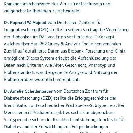
Krankheitsmechanismen des Virus zu entschlüsseln und
zielgerichtete
Therapien
zu entwickeln.
vom
Deutschen Zentrum für
Dr. Raphael W. Majeed
Lungenforschung (DZL)
stellte in seinem Vortrag die
Vernetzung
der Biobanken
im DZL vor. Er präsentierte das
IT-Konzept
,
welches über das
i2b2 Query & Analysis Tool
einen zentralen
Zugriff auf detaillierte Daten aus Biobank, Forschung und Klinik
ermöglicht. Dieses System erlaubt die Aufschlüsselung der
Daten nach Kriterien wie
Alter, Geschlecht, Phänotyp
und
Probenstandort
, was die gezielte Analyse und Nutzung der
Biobankproben wesentlich vereinfacht.
vom Deutschen Zentrum für
Dr. Amélie
Schellenbauer
Diabetesforschung (DZD) stellte die Erfolgsgeschichte der
Identifikation unterschiedlicher Prädiabetes-Subtypen vor. Bei
Menschen mit Prädiabetes gibt es sechs klar abgrenzbare
Subtypen, die sich in der Krankheitsentstehung, dem Risiko für
Diabetes und der Entwicklung von Folgeerkrankungen