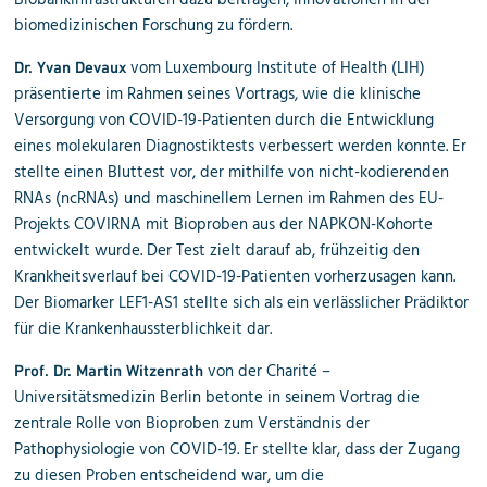
biomedizinischen Forschung zu fördern.
vom
Luxembourg Institute of Health (LIH)
Dr. Yvan Devaux
präsentierte im Rahmen seines Vortrags, wie die klinische
Versorgung von COVID-19-Patienten durch die Entwicklung
eines molekularen Diagnostiktests verbessert werden konnte. Er
stellte einen
Bluttest
vor, der mithilfe von
nicht-kodierenden
RNAs (ncRNAs)
und
maschinellem Lernen
im Rahmen des EU-
Projekts
COVIRNA mit Bioproben aus der NAPKON-Kohorte
entwickelt wurde
. Der Test zielt darauf ab, frühzeitig den
Krankheitsverlauf bei COVID-19-Patienten vorherzusagen kann.
Der Biomarker
LEF1-AS1
stellte sich als ein verlässlicher Prädiktor
für die Krankenhaussterblichkeit dar.
von der
Charité –
Prof. Dr. Martin Witzenrath
Universitätsmedizin Berlin
betonte in seinem Vortrag die
zentrale Rolle von
Bioproben
zum Verständnis der
Pathophysiologie von
COVID-19
. Er stellte klar, dass der Zugang
zu diesen Proben entscheidend war, um die