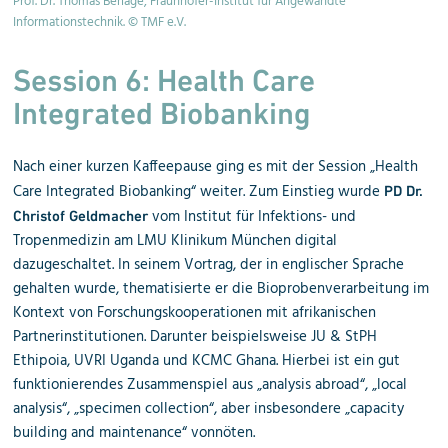
©
Prof. Dr. Thomas Berlage, Fraunhofer-Institut für Angewandte
Al
Informationstechnik. © TMF e.V.
Session 6:
Health Care
Integrated Biobanking
Nach einer kurzen Kaffeepause ging es mit der Session „Health
Care Integrated Biobanking“ weiter. Zum Einstieg wurde
PD Dr.
vom Institut für Infektions- und
Christof Geldmacher
Tropenmedizin am LMU Klinikum München digital
dazugeschaltet. In seinem Vortrag, der in englischer Sprache
gehalten wurde, thematisierte er die Bioprobenverarbeitung im
Kontext von Forschungskooperationen mit afrikanischen
Partnerinstitutionen. Darunter beispielsweise JU & StPH
Ethipoia, UVRI Uganda und KCMC Ghana. Hierbei ist ein gut
funktionierendes Zusammenspiel aus „analysis abroad“, „local
analysis“, „specimen collection“, aber insbesondere „capacity
building and maintenance“ vonnöten.