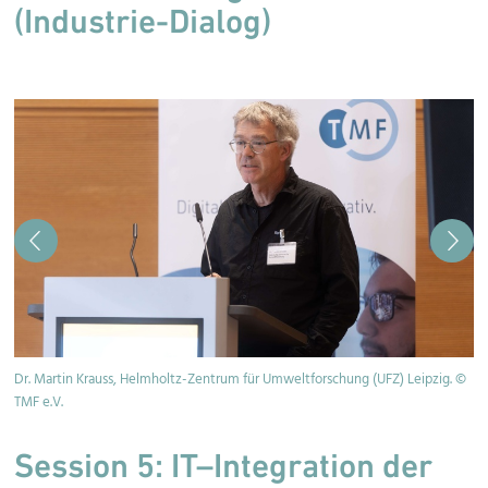
(Industrie-Dialog)
©
Dr. Martin Krauss, Helmholtz-Zentrum für Umweltforschung (UFZ) Leipzig. ©
Re
TMF e.V.
e.
Session 5: IT–Integration der