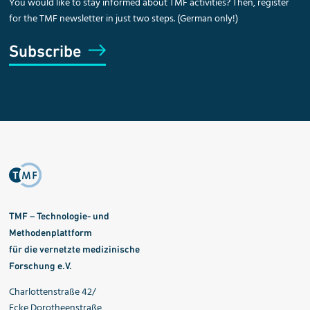
You would like to stay informed about TMF activities? Then, register
for the TMF newsletter in just two steps. (German only!)
Subscribe
TMF – Technologie- und
Methodenplattform
für die vernetzte medizinische
Forschung e.V.
Charlottenstraße 42/
Ecke Dorotheenstraße