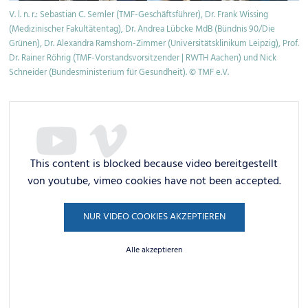
V. l. n. r.: Sebastian C. Semler (TMF-Geschäftsführer), Dr. Frank Wissing
TM
(Medizinischer Fakultätentag), Dr. Andrea Lübcke MdB (Bündnis 90/Die
Ad
Grünen), Dr. Alexandra Ramshorn-Zimmer (Universitätsklinikum Leipzig), Prof.
er
Dr. Rainer Röhrig (TMF-Vorstandsvorsitzender | RWTH Aachen) und Nick
Schneider (Bundesministerium für Gesundheit). © TMF e.V.
This content is blocked because video bereitgestellt
von youtube, vimeo cookies have not been accepted.
NUR VIDEO COOKIES AKZEPTIEREN
Alle akzeptieren