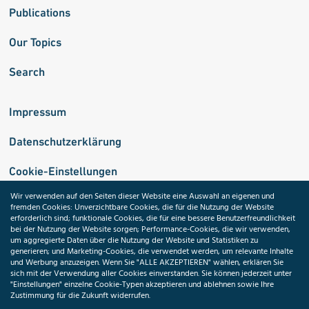
Publications
Our Topics
Search
Impressum
Datenschutzerklärung
Cookie-Einstellungen
Wir verwenden auf den Seiten dieser Website eine Auswahl an eigenen und
fremden Cookies: Unverzichtbare Cookies, die für die Nutzung der Website
Medizininformatik-Initiative
erforderlich sind; funktionale Cookies, die für eine bessere Benutzerfreundlichkeit
bei der Nutzung der Website sorgen; Performance-Cookies, die wir verwenden,
um aggregierte Daten über die Nutzung der Website und Statistiken zu
generieren; und Marketing-Cookies, die verwendet werden, um relevante Inhalte
und Werbung anzuzeigen. Wenn Sie "ALLE AKZEPTIEREN" wählen, erklären Sie
ToolPool Gesundheitsforschung
sich mit der Verwendung aller Cookies einverstanden. Sie können jederzeit unter
"Einstellungen" einzelne Cookie-Typen akzeptieren und ablehnen sowie Ihre
Zustimmung für die Zukunft widerrufen.