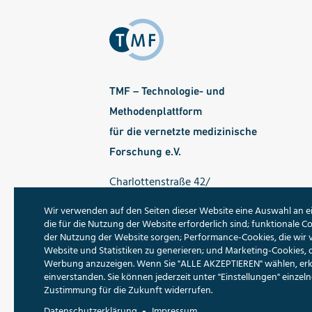
TMF – Technologie- und
Methodenplattform
für die vernetzte medizinische
Forschung e.V.
Charlottenstraße 42/
Ecke Dorotheenstraße
Wir verwenden auf den Seiten dieser Website eine Auswahl an e
10117 Berlin
die für die Nutzung der Website erforderlich sind; funktionale Co
der Nutzung der Website sorgen; Performance-Cookies, die wir
Tel.: 030 - 22 00 24 70
Website und Statistiken zu generieren; und Marketing-Cookies, 
Werbung anzuzeigen. Wenn Sie "ALLE AKZEPTIEREN" wählen, erklä
Fax: 030 - 22 00 24 799
einverstanden. Sie können jederzeit unter "Einstellungen" einze
E-Mail:
info@tmf-ev.de
Zustimmung für die Zukunft widerrufen.
Datenschutzerklärung
Impressum