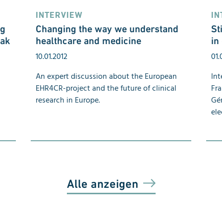
INTERVIEW
IN
ng
Changing the way we understand
St
eak
healthcare and medicine
in
10.01.2012
01.
An expert discussion about the European
Int
EHR4CR-project and the future of clinical
Fra
research in Europe.
Gér
ele
Alle anzeigen