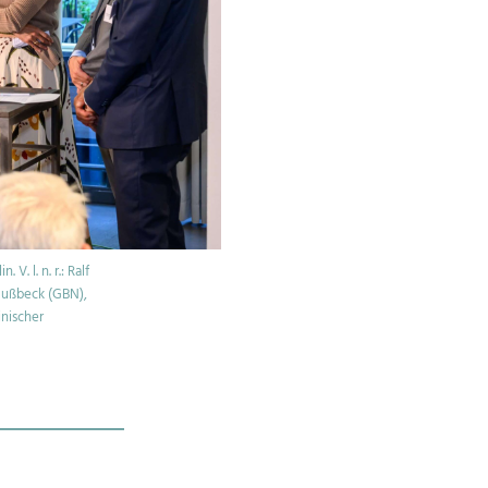
. l. n. r.: Ralf
Nußbeck (GBN),
nischer