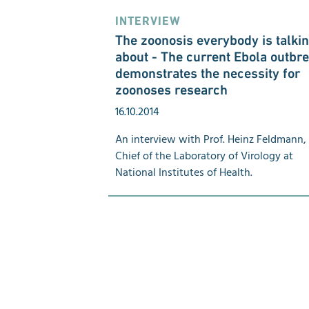
INTERVIEW
The zoonosis every­body is talki
about - The current Ebola out­br
demon­strates the necessity for
zoonoses research
16.10.2014
An interview with Prof. Heinz Feldmann,
Chief of the Laboratory of Virology at
National Institutes of Health.