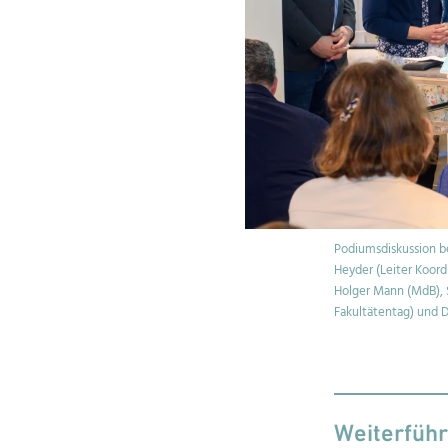
Podiumsdiskussion bei
Heyder (Leiter Koor
Holger Mann (MdB), S
Fakultätentag) und D
Weiterfüh