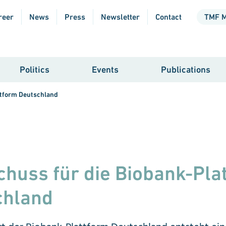
reer
News
Press
Newsletter
Contact
TMF 
Politics
Events
Publications
ttform Deutschland
chuss für die Biobank-Pla
chland