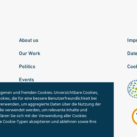
About us
Imp
Our Work
Dat
Politics
Cook
Events
igenen und fremden Cookies: Unverzichtbare Cookies,
Publications
okies, die für eine bessere Benutzerfreundlichkeit bei
 verwenden, um aggregierte Daten über die Nutzung der
Our Topics
die verwendet werden, um relevante Inhalte und
ren Sie sich mit der Verwendung aller Cookies
Search
lne Cookie-Typen akzeptieren und ablehnen sowie Ihre