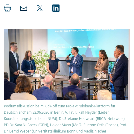
Podiumsdiskussion beim Kick-off zum Projekt "Biobank-Plattform für
Deutschland" am 22.06.2026 in Berlin. V. l. n. r.: Ralf Heyder (Leiter
Koordinierungsstelle beim NUM), Dr. Stefanie Houwaart (BRCA-Netzwerk),
PD Dr. Sara Nußbeck (GBN), Holger Mann (MdB), Suenne Orth (Roche), Prof.
Dr. Bernd Weber (Universitätsklinikum Bonn und Medizinischer