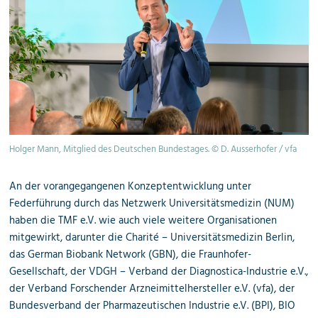
Holger Mann, Mitglied des Deutschen Bundestages. © D. Ausserhofer / vfa
An der vorangegangenen Konzeptentwicklung unter
Federführung durch das Netzwerk Universitätsmedizin (NUM)
haben die TMF e.V. wie auch viele weitere Organisationen
mitgewirkt,
darunter die
Charité – Universitätsmedizin Berlin
,
das
German Biobank Network (GBN)
, die
Fraunhofer-
Gesellschaft
, der
VDGH – Verband der Diagnostica-Industrie e.V.
,
der
Verband Forschender Arzneimittelhersteller e.V. (vfa)
, der
Bundesverband der Pharmazeutischen Industrie e.V. (BPI)
,
BIO