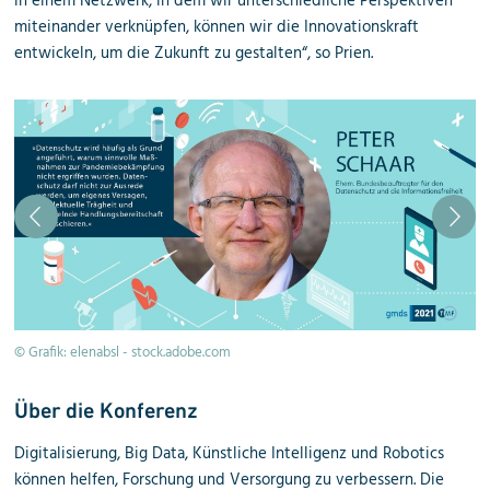
in einem Netzwerk, in dem wir unterschiedliche Perspektiven
miteinander verknüpfen, können wir die Innovationskraft
entwickeln, um die Zukunft zu gestalten“, so Prien.
© Grafik: elenabsl - stock.adobe.com
© 
Über die Konferenz
Digitalisierung, Big Data, Künstliche Intelligenz und Robotics
können helfen, Forschung und Versorgung zu verbessern. Die