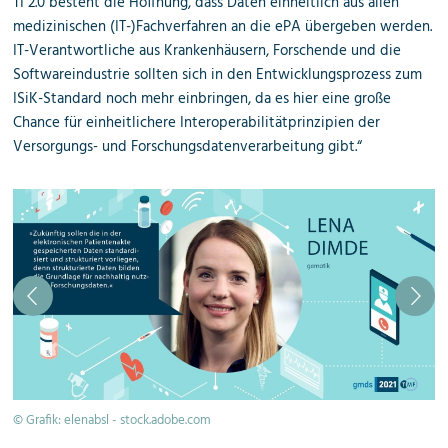
TI 2.0 besteht die Hoffnung, dass Daten einheitlich aus allen
medizinischen (IT-)Fachverfahren an die ePA übergeben werden.
IT-Verantwortliche aus Krankenhäusern, Forschende und die
Softwareindustrie sollten sich in den Entwicklungsprozess zum
ISiK-Standard noch mehr einbringen, da es hier eine große
Chance für einheitlichere Interoperabilitätprinzipien der
Versorgungs- und Forschungsdatenverarbeitung gibt.“
© Grafik: elenabsl - stock.adobe.com
© 