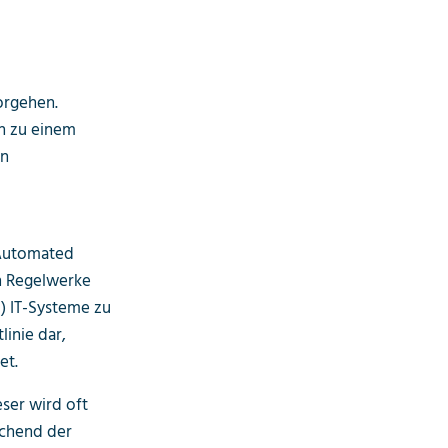
?
orgehen.
h zu einem
an
 Automated
en Regelwerke
d) IT-Systeme zu
linie dar,
et.
eser wird oft
echend der