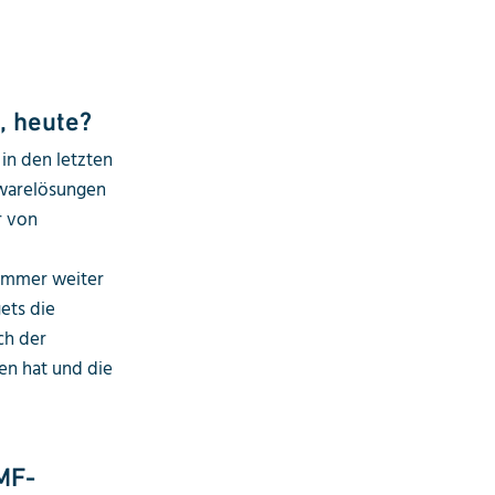
, heute?
in den letzten
twarelösungen
r von
 immer weiter
ets die
ch der
en hat und die
MF-