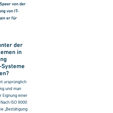
 Speer von der
ung von IT-
en er für
unter der
temen in
ung
T-Systeme
den?
mt ursprünglich
ung und man
r Eignung einer
. Nach ISO 9000
ie „Bestätigung