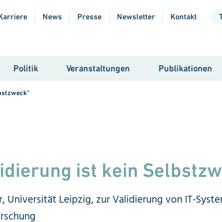
Karriere
News
Presse
Newsletter
Kontakt
Politik
Veranstaltungen
Publikationen
lbstzweck“
i­die­rung ist kein Selbst­z
, Universität Leipzig, zur Validierung von IT-Syst
orschung