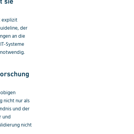
t sie
 explizit
uideline, der
ungen an die
 IT-Systeme
 notwendig.
Forschung
 obigen
g nicht nur als
ändnis und der
r und
lidierung nicht