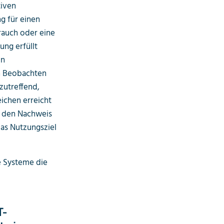
tiven
g für einen
rauch oder eine
ung erfüllt
on
h Beobachten
zutreffend,
ichen erreicht
s den Nachweis
das Nutzungsziel
e Systeme die
T-