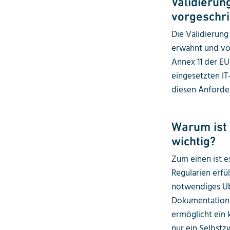
Validierun
vorgeschr
Die Validierung 
erwähnt und vor
Annex 11 der EU
eingesetzten I
diesen Anforder
Warum ist 
wichtig?
Zum einen ist e
Regularien erfül
notwendiges Übe
Dokumentation 
ermöglicht ein k
nur ein Selbstz