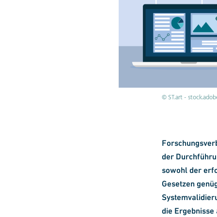
© ST.art - stock.ado
Forschungsverb
der Durchführun
sowohl der erfo
Gesetzen genügt
Systemvalidieru
die Ergebnisse 