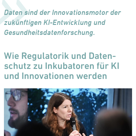
Daten sind der Innovationsmotor der
zukünftigen KI-Entwicklung und
Gesundheitsdatenforschung.
Wie Regulatorik und Daten­
schutz zu Inku­batoren für KI
und Inno­va­tio­nen werden