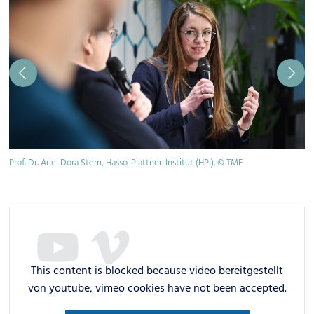
Prof. Dr. Ariel Dora Stern, Hasso-Plattner-Institut (HPI). © TMF
V.
Ri
This content is blocked because video bereitgestellt
von youtube, vimeo cookies have not been accepted.