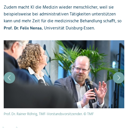
Zudem macht KI die Medizin wieder menschlicher, weil sie
beispielsweise bei administrativen Tätigkeiten unterstützen
kann und mehr Zeit für die medizinische Behandlung schafft, so
Universität Duisburg-Essen.
Prof. Dr.
Felix Nensa,
Prof. Dr. Rainer Röhrig, TMF-Vorstandsvorsitzender. © TMF
Se