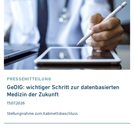
PRESSEMITTEILUNG
:
GeDIG: wichtiger Schritt zur datenbasierten
n
Medizin der Zukunft
15.07.2026
Stellungnahme zum Kabinetts­beschluss