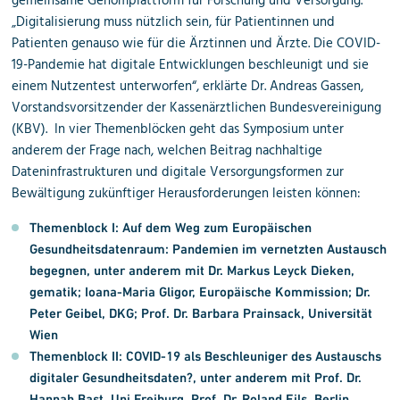
gemeinsame Genomplattform für Forschung und Versorgung.
„Digitalisierung muss nützlich sein, für Patientinnen und
Patienten genauso wie für die Ärztinnen und Ärzte. Die COVID-
19-Pandemie hat digitale Entwicklungen beschleunigt und sie
einem Nutzentest unterworfen“, erklärte Dr. Andreas Gassen,
Vorstandsvorsitzender der Kassenärztlichen Bundesvereinigung
(KBV). In vier Themenblöcken geht das Symposium unter
anderem der Frage nach, welchen Beitrag nachhaltige
Dateninfrastrukturen und digitale Versorgungsformen zur
Bewältigung zukünftiger Herausforderungen leisten können:
Themenblock I:
Auf dem Weg zum Europäischen
Gesundheitsdatenraum: Pandemien im vernetzten Austausch
begegnen, unter anderem mit
Dr. Markus Leyck Dieken
,
gematik;
Ioana-Maria Gligor
, Europäische Kommission; Dr.
Peter
Geibel
, DKG;
Prof. Dr. Barbara Prainsack
, Universität
Wien
Themenblock II:
COVID-19 als Beschleuniger des Austauschs
digitaler Gesundheitsdaten?, unter anderem mit
Prof. Dr.
Hannah Bast
, Uni Freiburg,
Prof. Dr. Roland Eils
, Berlin