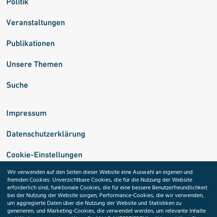
Politik
Veranstaltungen
Publikationen
Unsere Themen
Suche
Impressum
Datenschutzerklärung
Cookie-Einstellungen
Wir verwenden auf den Seiten dieser Website eine Auswahl an eigenen und
fremden Cookies: Unverzichtbare Cookies, die für die Nutzung der Website
Medizininformatik-Initiative
erforderlich sind; funktionale Cookies, die für eine bessere Benutzerfreundlichkeit
bei der Nutzung der Website sorgen; Performance-Cookies, die wir verwenden,
um aggregierte Daten über die Nutzung der Website und Statistiken zu
generieren; und Marketing-Cookies, die verwendet werden, um relevante Inhalte