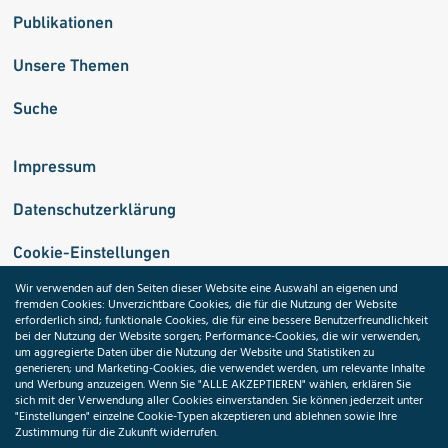
Publikationen
Unsere Themen
Suche
Impressum
Datenschutzerklärung
Cookie-Einstellungen
Wir verwenden auf den Seiten dieser Website eine Auswahl an eigenen und
fremden Cookies: Unverzichtbare Cookies, die für die Nutzung der Website
Medizininformatik-Initiative
erforderlich sind; funktionale Cookies, die für eine bessere Benutzerfreundlichkeit
bei der Nutzung der Website sorgen; Performance-Cookies, die wir verwenden,
um aggregierte Daten über die Nutzung der Website und Statistiken zu
generieren; und Marketing-Cookies, die verwendet werden, um relevante Inhalte
und Werbung anzuzeigen. Wenn Sie "ALLE AKZEPTIEREN" wählen, erklären Sie
ToolPool Gesundheitsforschung
sich mit der Verwendung aller Cookies einverstanden. Sie können jederzeit unter
"Einstellungen" einzelne Cookie-Typen akzeptieren und ablehnen sowie Ihre
Zustimmung für die Zukunft widerrufen.