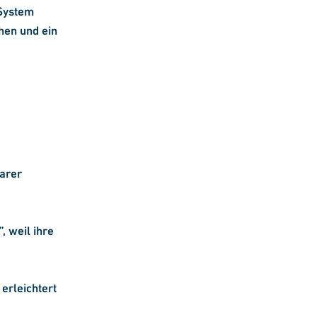
 System
en und ein
barer
, weil ihre
erleichtert