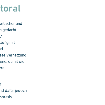
toral
kritischer und
en gedacht
 /
äufig mit
nd
iese Vernetzung
bene, damit die
ere
n
ind dafür jedoch
spraxis