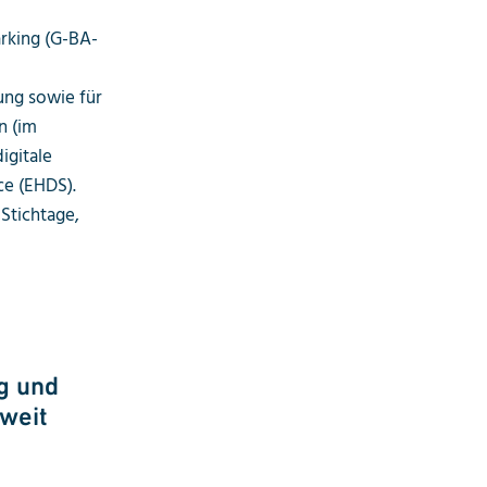
rking (G-BA-
ng sowie für
n (im
igitale
e (EHDS).
Stichtage,
g und
weit