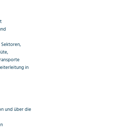
t
und
 Sektoren,
üte,
Transporte
terleitung in
on und über die
d
en