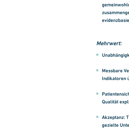
gemeinwohlo
zusammengef
evidenzbasie
Mehrwert:
Unabhängigke
Messbare Ver
Indikatoren 
Patientensic
Qualität exp
Akzeptanz: T
gezielte Unt