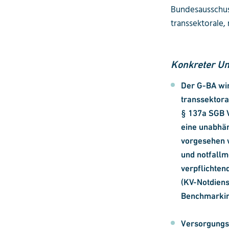
Bundesausschus
transsektorale,
Konkreter U
Der G-BA wir
transsektora
§ 137a SGB V
eine unabhän
vorgesehen w
und notfallm
verpflichtend
(KV-Notdiens
Benchmarkin
Versorgungsf