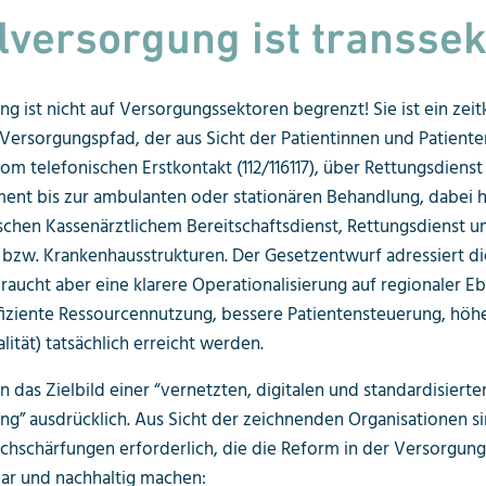
lversorgung ist transsek
g ist nicht auf Versorgungssektoren begrenzt! Sie ist ein zeit
 Versorgungspfad, der aus Sicht der Patientinnen und Patient
m telefonischen Erstkontakt (112/116117), über Rettungsdienst
ent bis zur ambulanten oder stationären Behandlung, dabei h
chen Kassenärztlichem Bereitschaftsdienst, Rettungsdienst u
bzw. Krankenhausstrukturen. Der Gesetzentwurf adressiert d
braucht aber eine klarere Operationalisierung auf regionaler E
fiziente Ressourcennutzung, bessere Patientensteuerung, höh
ität) tatsächlich erreicht werden.
n das Zielbild einer “vernetzten, digitalen und standardisierte
ng” ausdrücklich. Aus Sicht der zeichnenden Organisationen s
achschärfungen erforderlich, die die Reform in der Versorgung
ar und nachhaltig machen: