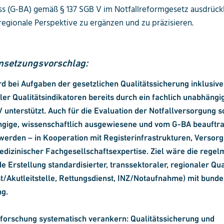
s (G-BA) gemäß § 137 SGB V im Notfallreformgesetz ausdrückl
 regionale Perspektive zu ergänzen und zu präzisieren.
msetzungsvorschlag:
d bei Aufgaben der gesetzlichen Qualitätssicherung inklusiv
ler Qualitätsindikatoren bereits durch ein fachlich unabhängig
 unterstützt. Auch für die Evaluation der Notfallversorgung s
gige, wissenschaftlich ausgewiesene und vom G-BA beauftra
erden – in Kooperation mit Registerinfrastrukturen, Versor
edizinischer Fachgesellschaftsexpertise. Ziel wäre die rege
e Erstellung standardisierter, transsektoraler, regionaler Qua
t/Akutleitstelle, Rettungsdienst, INZ/Notaufnahme) mit bund
g.
orschung systematisch verankern: Qualitätssicherung und