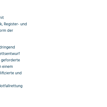
mit
k, Register- und
orm der
 dringend
nettsentwurf
s geforderte
in einem
ifizierte und
tfallrettung