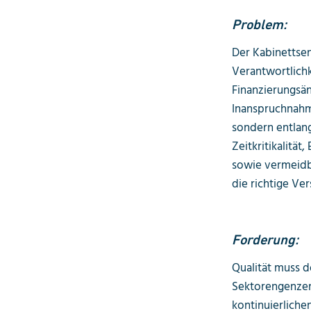
Problem:
Der Kabinettsen
Verantwortlichk
Finanzierungsä
Inanspruchnahme
sondern entlang
Zeitkritikalitä
sowie vermeidb
die richtige Ve
Forderung:
Qualität muss d
Sektorengenzen
kontinuierlich