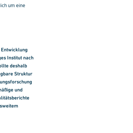
ich um eine
e Entwicklung
es Institut nach
ollte deshalb
gbare Struktur
gungsforschung
lmäßige und
litätsberichte
esweitem