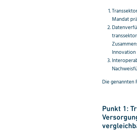
Transsekto
Mandat präz
Datenverfü
transsekto
Zusammensp
Innovation
Interoperab
Nachweisfü
Die genannten 
Punkt 1: T
Versorgung
vergleich