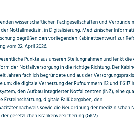
nenden wissenschaftlichen Fachgesellschaften und Verbünde 
der Notfallmedizin, in Digitalisierung, Medizinischer Informati
schung begrüßen den vorliegenden Kabinettsentwurf zur Ref
ng vom 22. April 2026.
esentliche Punkte aus unseren Stellungnahmen und lenkt die
rm der Notfallversorgung in die richtige Richtung. Der Kabi
 seit Jahren fachlich begründete und aus der Versorgungspraxi
um: die digitale Vernetzung der Rufnummern 112 und 116117 
system, den Aufbau Integrierter Notfallzentren (INZ), eine qual
e Ersteinschätzung, digitale Fallübergaben, den
azitätennachweis sowie die Neuordnung der medizinischen No
g der gesetzlichen Krankenversicherung (GKV).