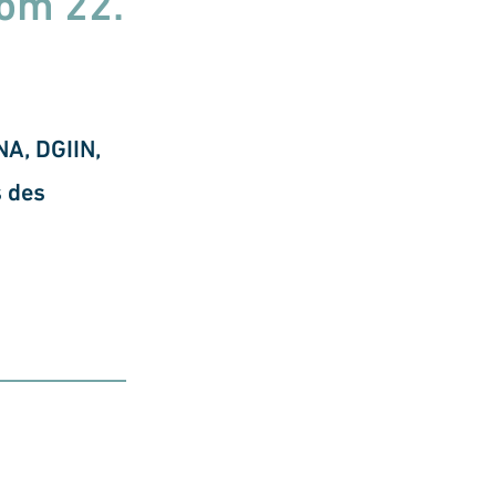
om 22.
A, DGIIN,
 des